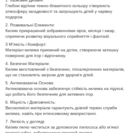
1. Казковий Дизайн:
Глибокі відтінки темно-блакитного кольору створюють
атмосферу загадковості та запрошують дітей у чарівну
подорож.
2. Розвивальні Елементи:
Килим прикрашений зображеннями зірок, місяця і хмар,
сприяючи розвитку візуального сприйняття і фантазії.
3 М'якість і Комфорт:
Матеріал килима приємний на дотик, створюючи затишну
поверхню для ігор і відпочинку.
4. Безпечні Матеріали:
Килим виготовлений з безпечних, гіпоалергенних матеріалів,
що не становлять загрози для здоров'я дітей.
5. Антиковзаюча Основа:
Антиковзаюча основа забезпечує стійкість килима на підлозі,
що робить його безпечним для активних ігор.
6. Міцність і Довговічність:
Високоякісні матеріали гарантують довгий термін служби
килима, навіть при інтенсивному використанні.
7. Легкість у догляді:
Килим легко чиститься за допомогою пилососа або м'якої
вологої губки, забезпечуючи простий догляд.