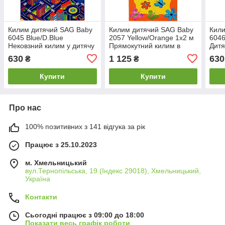
Килим дитячий SAG Baby
Килим дитячий SAG Baby
Кили
6045 Blue/D.Blue
2057 Yellow/Orange 1х2 м
6046
Нековзний килим у дитячу
Прямокутний килим в
Дитя
кімнату Безпечний
дитячу кімнату дівчинці
зобр
630
1 125
630
₴
₴
дитячий килим
М'який килим
Гіпо
Купити
Купити
Про нас
100% позитивних з 141 відгука за рік
Працює з 25.10.2023
м. Хмельницький
вул.Тернопільська, 19 (Індекс 29018), Хмельницький,
Україна
Контакти
Сьогодні працює з 09:00 до 18:00
Показати весь графік роботи