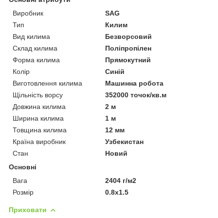
Виробник
SAG
Тип
Килим
Вид килима
Безворсовий
Склад килима
Поліпропілен
Форма килима
Прямокутний
Колір
Синій
Виготовлення килима
Машинна робота
Щільність ворсу
352000 точок/кв.м
Довжина килима
2 м
Ширина килима
1 м
Товщина килима
12 мм
Країна виробник
Узбекистан
Стан
Новий
Основні
Вага
2404 г/м2
Розмір
0.8х1.5
Приховати