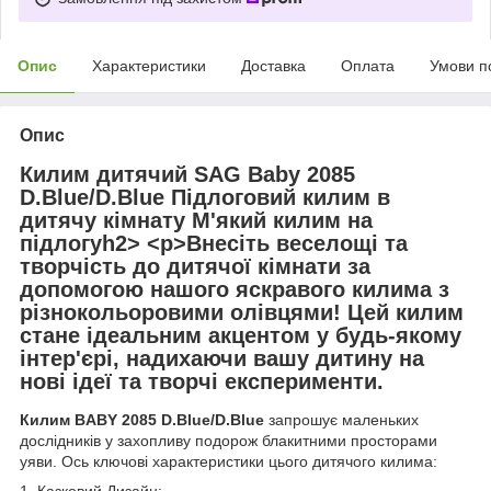
Опис
Характеристики
Доставка
Оплата
Умови п
Опис
Килим дитячий SAG Baby 2085
D.Blue/D.Blue Підлоговий килим в
дитячу кімнату М'який килим на
підлогу
h2> <p>Внесіть веселощі та
творчість до дитячої кімнати за
допомогою нашого яскравого килима з
різнокольоровими олівцями! Цей килим
стане ідеальним акцентом у будь-якому
інтер'єрі, надихаючи вашу дитину на
нові ідеї та творчі експерименти.
Килим BABY 2085 D.Blue/D.Blue
запрошує маленьких
дослідників у захопливу подорож блакитними просторами
уяви. Ось ключові характеристики цього дитячого килима: