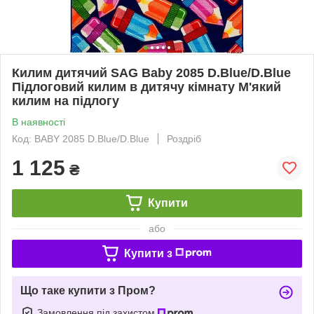
Килим дитячий SAG Baby 2085 D.Blue/D.Blue
Підлоговий килим в дитячу кімнату М'який
килим на підлогу
В наявності
Код: BABY 2085 D.Blue/D.Blue
Роздріб
1 125
₴
Купити
або
Купити з
Що таке купити з Пром?
Замовлення під захистом