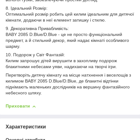
8. Ідеальний Розмір:
Оптимальний розмір робить цей килим ідеальним для дитячої
кімнати, додаючи в неї елемент затишку і стилю.
9. Декоративна Привабливість:
BABY 2085 D.Blue/D.Blue - це не просто функціональний
предмет, а й стильний декор, який надає кімнаті особливого
шарму.
10. Подорож у Світ Фантазій:
Килим запрошує дітей вирушити в захопливу подорож
блакитними небесами уяви, надихаючи на творчі ігри.
Перетворіть дитячу кімнату на місце натхнення і веселощів з
килимом BABY 2085 D.Blue/D.Blue, де блакитні відтінки
піднімають маленьких дослідників на вершину фантазійного
небесного шляху.
Приховати
Характеристики
Основні атрибути