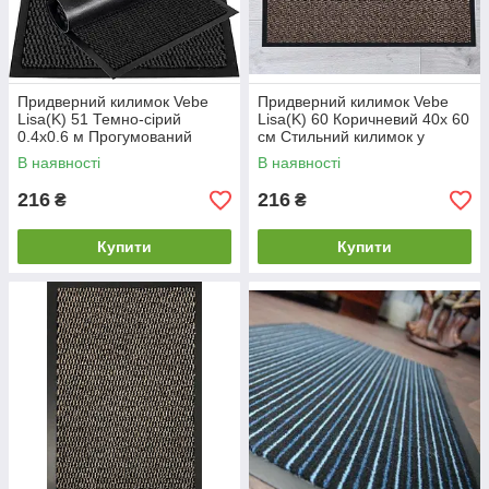
Придверний килимок Vebe
Придверний килимок Vebe
Lisa(K) 51 Темно-сірий
Lisa(K) 60 Коричневий 40х 60
0.4х0.6 м Прогумований
см Стильний килимок у
килимок у передпокій
передпокій Поглинаючий
В наявності
В наявності
Стильний придверний
килимок для передпокою
килимок
216
216
₴
₴
Купити
Купити