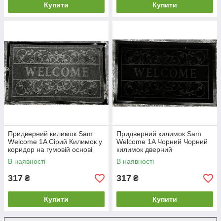
Купити
Купити
Придверний килимок Sam
Придверний килимок Sam
Welcome 1A Сірий Килимок у
Welcome 1A Чорний Чорний
коридор на гумовій основі
килимок дверний
Вхідний килимок з написом
брудозбірний Килимок для
В наявності
В наявності
входу в квартиру
317
317
₴
₴
Купити
Купити