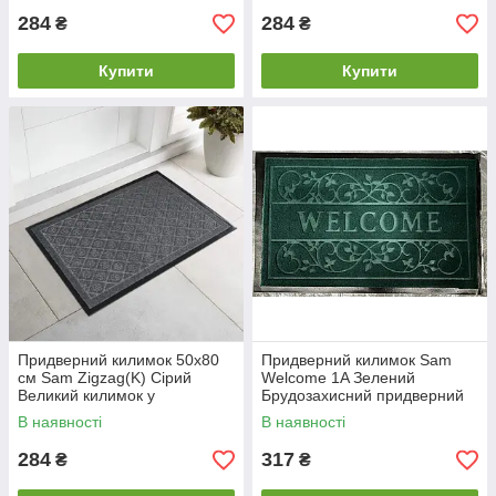
передпокій
284
284
₴
₴
Купити
Купити
Придверний килимок 50х80
Придверний килимок Sam
см Sam Zigzag(K) Сірий
Welcome 1A Зелений
Великий килимок у
Брудозахисний придверний
передпокій Брудозахисний
килимок Килимок в коридор
В наявності
В наявності
килимок у передпокій
для взуття
284
317
₴
₴