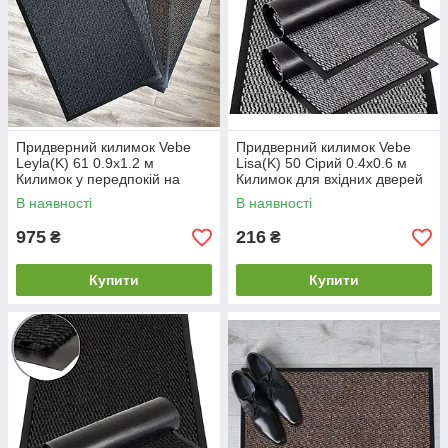
Придверний килимок Vebe
Придверний килимок Vebe
Leyla(K) 61 0.9х1.2 м
Lisa(K) 50 Сірий 0.4х0.6 м
Килимок у передпокій на
Килимок для вхідних дверей
гумовій основі Вхідний
брудозахисний
В наявності
В наявності
килимок
Непромокальний килимок у
передпокій
975
216
₴
₴
Купити
Купити