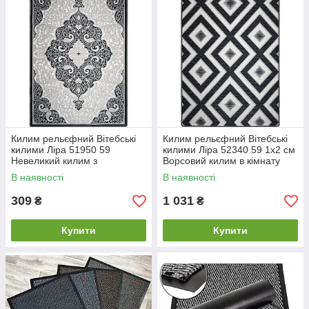
Килим рельєфний Вітебські
Килим рельєфний Вітебські
килими Ліра 51950 59
килими Ліра 52340 59 1х2 см
Невеликий килим з
Ворсовий килим в кімнату
візерунком Прямокутний
Прямокутний килим
В наявності
В наявності
килим у зал
рельєфний
309
1 031
₴
₴
Купити
Купити