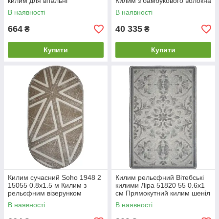
килим для вітальні
Килим з бамбукового волокна
Килим з візерунком
В наявності
В наявності
664
40 335
₴
₴
Купити
Купити
Килим сучасний Soho 1948 2
Килим рельєфний Вітебські
15055 0.8х1.5 м Килим з
килими Ліра 51820 55 0.6х1
рельєфним візерунком
см Прямокутний килим шеніл
Сірий килим з візерунком
В наявності
В наявності