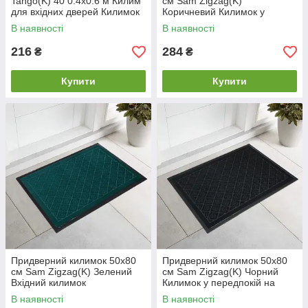
Tango(K) 40 0.4х0.6 м Килим
см Sam Zigzag(K)
для вхідних дверей Килимок
Коричневий Килимок у
у передпокій на ламінат
передпокій від піску Гарний
В наявності
В наявності
придверний килимок
216
284
₴
₴
Купити
Купити
Придверний килимок 50х80
Придверний килимок 50х80
см Sam Zigzag(K) Зелений
см Sam Zigzag(K) Чорний
Вхідний килимок
Килимок у передпокій на
Брудозахисний килимок у
гумовій основі
В наявності
В наявності
передпокій
Непромокальний килимок у