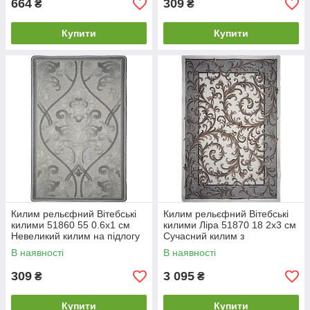
664
309
₴
₴
Купити
Купити
Килим рельєфний Вітебські
Килим рельєфний Вітебські
килими 51860 55 0.6х1 см
килими Ліра 51870 18 2х3 см
Невеликий килим на підлогу
Сучасний килим з
Шеніловий ворсовий килим
рельєфною текстурою
В наявності
В наявності
М'який килим
309
3 095
₴
₴
Купити
Купити