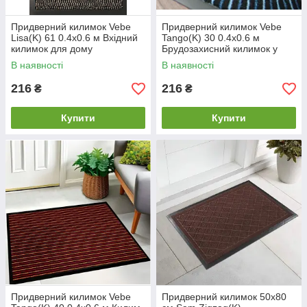
Придверний килимок Vebe
Придверний килимок Vebe
Lisa(K) 61 0.4х0.6 м Вхідний
Tango(K) 30 0.4х0.6 м
килимок для дому
Брудозахисний килимок у
Брудозахисний придверний
передпокій Килим у коридор
В наявності
В наявності
килимок
брудозахисний
216
216
₴
₴
Купити
Купити
Придверний килимок Vebe
Придверний килимок 50x80