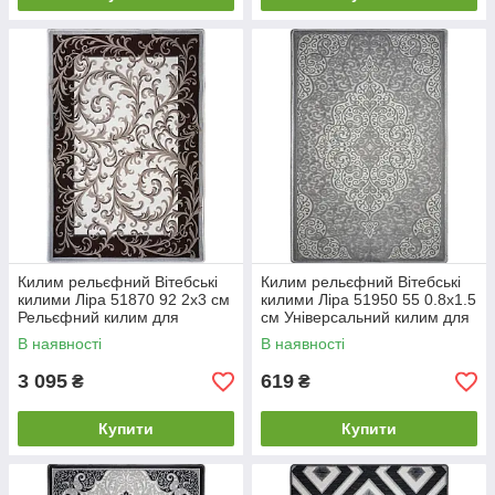
Килим рельєфний Вітебські
Килим рельєфний Вітебські
килими Ліра 51870 92 2х3 см
килими Ліра 51950 55 0.8х1.5
Рельєфний килим для
см Універсальний килим для
вітальні Великий килим
інтер'єру Гіпоалергенний
В наявності
В наявності
килим
3 095
619
₴
₴
Купити
Купити