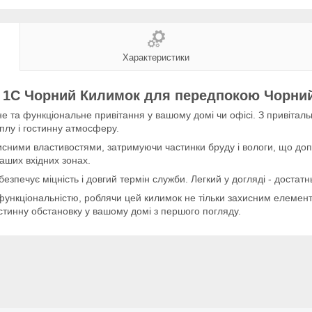
Характеристики
 1C Чорний Килимок для передпокою Чорний
не та функціональне привітання у вашому домі чи офісі. З привіта
еплу і гостинну атмосферу.
ими властивостями, затримуючи частинки бруду і вологи, що допо
ваших вхідних зонах.
езпечує міцність і довгий термін служби. Легкий у догляді - достат
функціональністю, роблячи цей килимок не тільки захисним елемент
тинну обстановку у вашому домі з першого погляду.