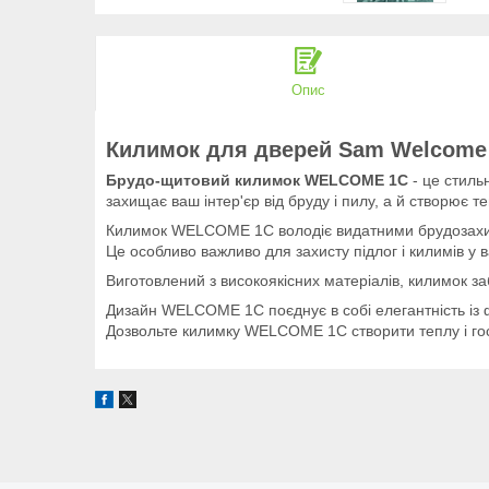
Опис
Килимок для дверей Sam Welcome
Брудо-щитовий килимок WELCOME 1C
- це стиль
захищає ваш інтер'єр від бруду і пилу, а й створює т
Килимок WELCOME 1C володіє видатними брудозахисн
Це особливо важливо для захисту підлог і килимів у 
Виготовлений з високоякісних матеріалів, килимок заб
Дизайн WELCOME 1C поєднує в собі елегантність із 
Дозвольте килимку WELCOME 1C створити теплу і гос