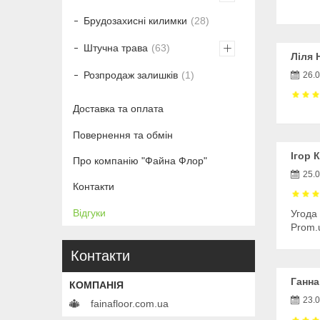
Брудозахисні килимки
28
Штучна трава
63
Ліля 
Розпродаж залишків
1
26.
Доставка та оплата
Повернення та обмін
Ігор К
Про компанію "Файна Флор"
25.
Контакти
Відгуки
Угода
Prom.
Контакти
Ганна
23.
fainafloor.com.ua