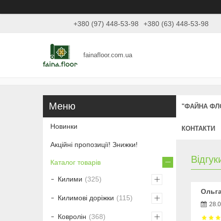
+380 (97) 448-53-98
+380 (63) 448-53-98
fainafloor.com.ua
"ФАЙНА ФЛ
Новинки
КОНТАКТИ
Акційні пропозиції! Знижки!
Відгук
Каталог товарів
Килими
325
Ольга
Килимові доріжки
115
28.
Ковролін
368