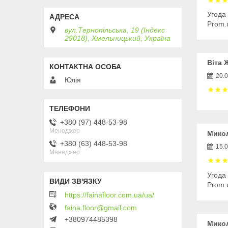
Угода
Prom.
вул.Тернопільська, 19 (Індекс
29018), Хмельницький, Україна
Віта 
20.
Юлія
+380 (97) 448-53-98
Менеджер
Микол
+380 (63) 448-53-98
15.
Менеджер
Угода
Prom.
https://fainafloor.com.ua/ua/
faina.floor@gmail.com
+380974485398
Микол