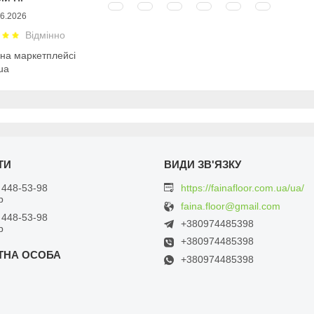
06.2026
Відмінно
 на маркетплейсі
ua
 448-53-98
https://fainafloor.com.ua/ua/
р
faina.floor@gmail.com
 448-53-98
+380974485398
р
+380974485398
+380974485398