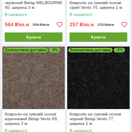
червоний Betap MELBOURNE
Ковролін на гумовій основі
40, ширина 3 м
сірий Vento 74, ширина 1 м
В наявності
В наявності
564
257
₴/кв.м
₴/кв.м
594 ₴/кв.м
270 ₴/кв.м
Купити
Купити
Безкоштовна доставка
–5%
Безкоштовна доставка
–5%
Ковролін на гумовій основі
Ковролін на гумовій основі
коричневий Betap Vento 69,
чорний Betap Vento 77,
ширина 3 м
ширина 1 м
В наявності
В наявності