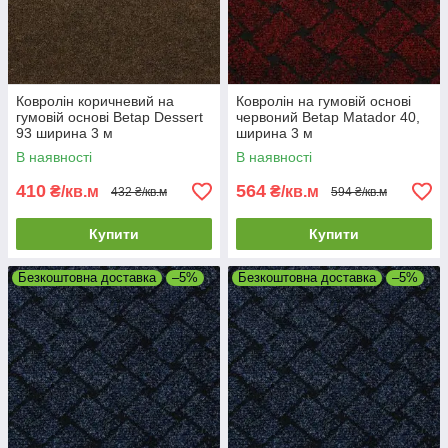
Ковролін коричневий на
Ковролін на гумовій основі
гумовій основі Betap Dessert
червоний Betap Matador 40,
93 ширина 3 м
ширина 3 м
В наявності
В наявності
410
564
₴/кв.м
₴/кв.м
432 ₴/кв.м
594 ₴/кв.м
Купити
Купити
Безкоштовна доставка
–5%
Безкоштовна доставка
–5%