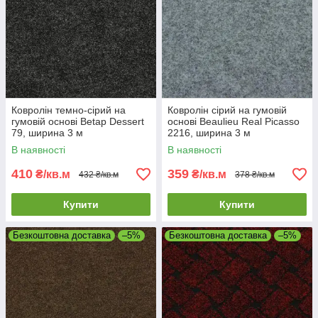
Ковролін темно-сірий на
Ковролін сірий на гумовій
гумовій основі Betap Dessert
основі Beaulieu Real Picasso
79, ширина 3 м
2216, ширина 3 м
В наявності
В наявності
410
359
₴/кв.м
₴/кв.м
432 ₴/кв.м
378 ₴/кв.м
Купити
Купити
Безкоштовна доставка
–5%
Безкоштовна доставка
–5%