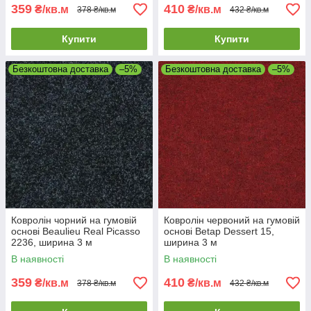
359
410
₴/кв.м
₴/кв.м
378 ₴/кв.м
432 ₴/кв.м
Купити
Купити
Безкоштовна доставка
–5%
Безкоштовна доставка
–5%
Ковролін чорний на гумовій
Ковролін червоний на гумовій
основі Beaulieu Real Picasso
основі Betap Dessert 15,
2236, ширина 3 м
ширина 3 м
В наявності
В наявності
359
410
₴/кв.м
₴/кв.м
378 ₴/кв.м
432 ₴/кв.м