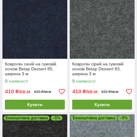
Ковролін синій на гумовій
Ковролін сірий на гумовій
основі Betap Dessert 85,
основі Betap Dessert 83,
ширина 3 м
ширина 3 м
В наявності
В наявності
410
410
₴/кв.м
₴/кв.м
432 ₴/кв.м
432 ₴/кв.м
Купити
Купити
Безкоштовна доставка
–5%
Безкоштовна доставка
–5%