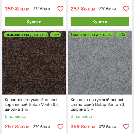
359
257
₴/кв.м
₴/кв.м
378 ₴/кв.м
270 ₴/кв.м
Купити
Купити
Безкоштовна доставка
–5%
Безкоштовна доставка
–5%
Ковролін на гумовій основі
Ковролін на гумовій основі
коричневий Betap Vento 93,
світло-сірий Betap Vento 73,
ширина 1 м
ширина 3 м
В наявності
В наявності
257
359
₴/кв.м
₴/кв.м
270 ₴/кв.м
378 ₴/кв.м