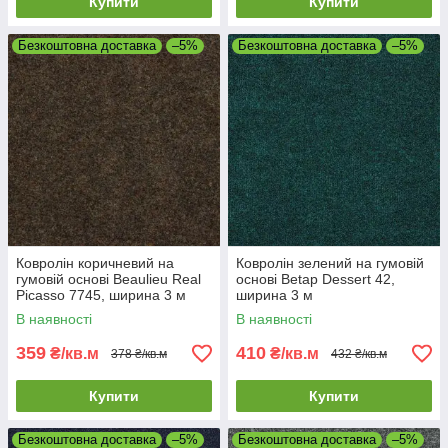
Купити
Купити
Безкоштовна доставка
–5%
Безкоштовна доставка
–5%
Ковролін коричневий на
Ковролін зелений на гумовій
гумовій основі Beaulieu Real
основі Betap Dessert 42,
Picasso 7745, ширина 3 м
ширина 3 м
В наявності
В наявності
359
410
₴/кв.м
₴/кв.м
378 ₴/кв.м
432 ₴/кв.м
Купити
Купити
Безкоштовна доставка
–5%
Безкоштовна доставка
–5%