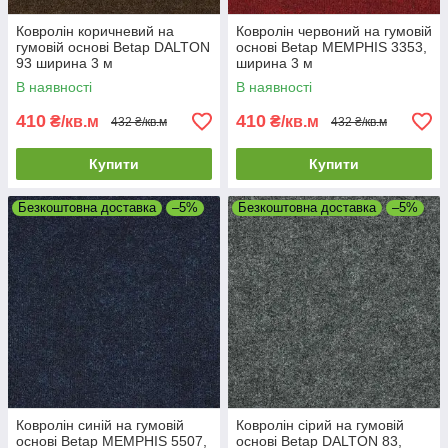
Ковролін коричневий на
Ковролін червоний на гумовій
гумовій основі Betap DALTON
основі Betap MEMPHIS 3353,
93 ширина 3 м
ширина 3 м
В наявності
В наявності
410
410
₴/кв.м
₴/кв.м
432 ₴/кв.м
432 ₴/кв.м
Купити
Купити
Безкоштовна доставка
–5%
Безкоштовна доставка
–5%
Ковролін синій на гумовій
Ковролін сірий на гумовій
основі Betap MEMPHIS 5507,
основі Betap DALTON 83,