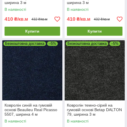
ширина 3 м
ширина 3 м
В наявності
В наявності
410
410
₴/кв.м
₴/кв.м
432 ₴/кв.м
432 ₴/кв.м
Купити
Купити
Безкоштовна доставка
–5%
Безкоштовна доставка
–5%
Ковролін синій на гумовій
Ковролін темно-сірий на
основі Beaulieu Real Picasso
гумовій основі Betap DALTON
5507, ширина 4 м
79, ширина 3 м
В наявності
В наявності