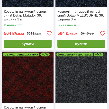
Ковролін на гумовій основі
Ковролін на гумовій основі
синій Betap Matador 36,
синій Betap MELBOURNE 36,
ширина 3 м
ширина 3 м
В наявності
В наявності
564
564
₴/кв.м
₴/кв.м
594 ₴/кв.м
594 ₴/кв.м
Купити
Купити
Безкоштовна доставка
–5%
Безкоштовна доставка
–5%
Ковролін на гумовій основі