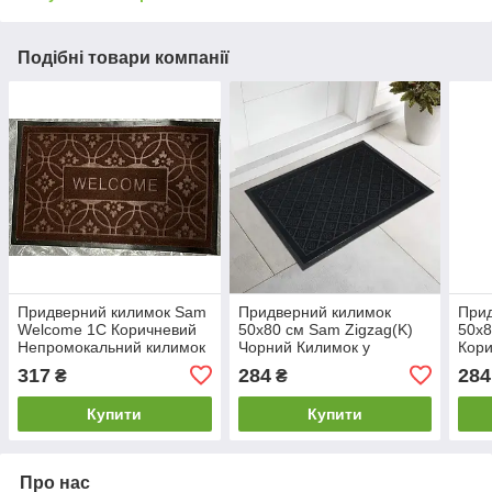
Подібні товари компанії
Придверний килимок Sam
Придверний килимок
При
Welcome 1C Коричневий
50х80 см Sam Zigzag(K)
50x8
Непромокальний килимок
Чорний Килимок у
Кори
у передпокій
передпокій на гумовій
пере
317
284
284
₴
₴
Прогумований килимок у
основі Непромокальний
Гарн
передпокій
килимок у передпокій
кил
Купити
Купити
Про нас