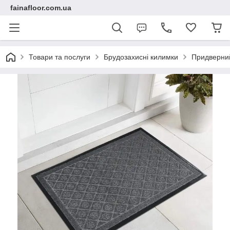
fainafloor.com.ua
Товари та послуги
Брудозахисні килимки
Придверний