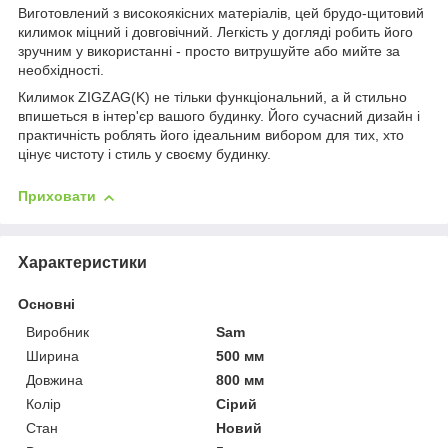
Виготовлений з високоякісних матеріалів, цей брудо-щитовий
килимок міцний і довговічний. Легкість у догляді робить його
зручним у використанні - просто витрушуйте або мийте за
необхідності.
Килимок ZIGZAG(K) не тільки функціональний, а й стильно
впишеться в інтер'єр вашого будинку. Його сучасний дизайн і
практичність роблять його ідеальним вибором для тих, хто
цінує чистоту і стиль у своєму будинку.
Приховати
Характеристики
Основні
Виробник
Sam
Ширина
500 мм
Довжина
800 мм
Колір
Сірий
Стан
Новий