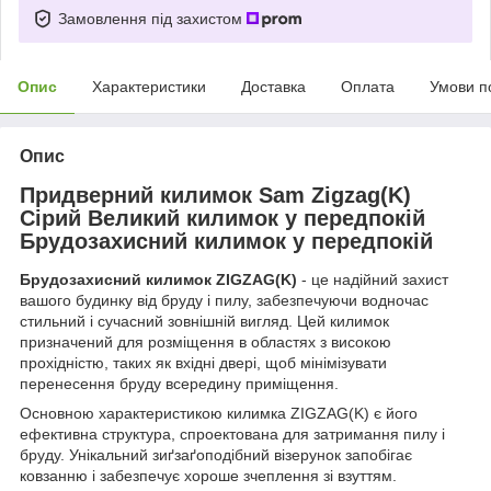
Замовлення під захистом
Опис
Характеристики
Доставка
Оплата
Умови п
Опис
Придверний килимок Sam Zigzag(K)
Сірий Великий килимок у передпокій
Брудозахисний килимок у передпокій
Брудозахисний килимок ZIGZAG(K)
- це надійний захист
вашого будинку від бруду і пилу, забезпечуючи водночас
стильний і сучасний зовнішній вигляд. Цей килимок
призначений для розміщення в областях з високою
прохідністю, таких як вхідні двері, щоб мінімізувати
перенесення бруду всередину приміщення.
Основною характеристикою килимка ZIGZAG(K) є його
ефективна структура, спроектована для затримання пилу і
бруду. Унікальний зиґзаґоподібний візерунок запобігає
ковзанню і забезпечує хороше зчеплення зі взуттям.