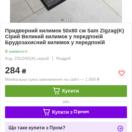
Придверний килимок 50х80 см Sam Zigzag(K)
Сірий Великий килимок у передпокій
Брудозахисний килимок у передпокій
В наявності
Код: ZIGZAG(K) серый
Роздріб
284
₴
Мінімальна сума замовлення на сайті — 1 000 ₴
Купити
або
Купити з
Що таке купити з Пром?