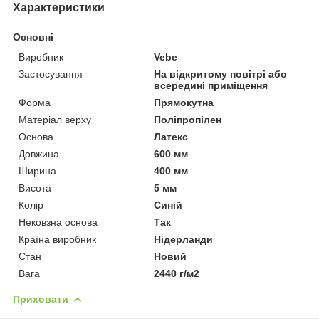
Характеристики
Основні
Виробник
Vebe
Застосування
На відкритому повітрі або
всередині приміщення
Форма
Прямокутна
Матеріал верху
Поліпропілен
Основа
Латекс
Довжина
600 мм
Ширина
400 мм
Висота
5 мм
Колір
Синій
Нековзна основа
Так
Країна виробник
Нідерланди
Стан
Новий
Вага
2440 г/м2
Приховати