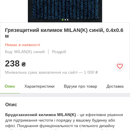
Грязещитний килимок MILAN(K) синій, 0.4х0.6
м
Немає в наявності
Код: MILAN(K) синий
Роздріб
238
₴
Мінімальна сума замовлення на сайті — 1 000 ₴
Опис
Характеристики
Відгуки про товар
Доставка
Опис
Брудозахисний килимок MILAN(K)
- це ефективне рішення
для підтримання чистоти і порядку у вашому будинку або
офісі. Поєднання функціональності та стильного дизайну