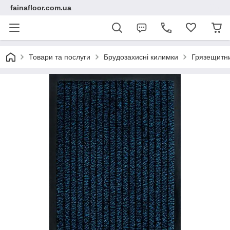
fainafloor.com.ua
Товари та послуги
Брудозахисні килимки
Грязещитни