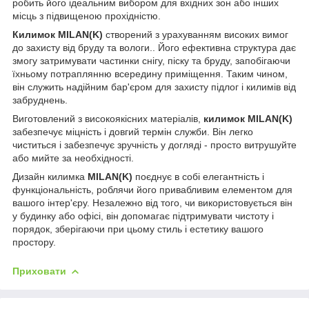
робить його ідеальним вибором для вхідних зон або інших
місць з підвищеною прохідністю.
Килимок MILAN(K)
створений з урахуванням високих вимог
до захисту від бруду та вологи.. Його ефективна структура дає
змогу затримувати частинки снігу, піску та бруду, запобігаючи
їхньому потраплянню всередину приміщення. Таким чином,
він служить надійним бар'єром для захисту підлог і килимів від
забруднень.
Виготовлений з високоякісних матеріалів,
килимок MILAN(K)
забезпечує міцність і довгий термін служби. Він легко
чиститься і забезпечує зручність у догляді - просто витрушуйте
або мийте за необхідності.
Дизайн килимка
MILAN(K)
поєднує в собі елегантність і
функціональність, роблячи його привабливим елементом для
вашого інтер'єру. Незалежно від того, чи використовується він
у будинку або офісі, він допомагає підтримувати чистоту і
порядок, зберігаючи при цьому стиль і естетику вашого
простору.
Приховати