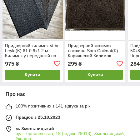
Придверний килимок Vebe
Придверний килимок
При
Leyla(K) 61 0.9х1.2 м
локшина Sam Coilmat(K)
50х8
Килимок у передпокій на
Коричневий Килимок
Чорн
гумовій основі Вхідний
гумовий придверний
пере
975
295
284
₴
₴
килимок
Гумовий килимок для
осно
взуття
кили
Купити
Купити
Про нас
100% позитивних з 141 відгука за рік
Працює з 25.10.2023
м. Хмельницький
вул.Тернопільська, 19 (Індекс 29018), Хмельницький,
Україна