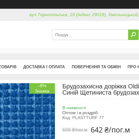
вул.Тернопільська, 19 (Індекс 29018), Хмельницький
ТОВАРІВ
ДОСТАВКА І ОПЛАТА
ПОВЕРНЕННЯ ТА ОБМІН
ПРО 
Брудозахисна доріжка Oldi
–8%
Синій Щетиниста брудозах
В наявності
Оптом і в роздріб
Код:
PLASTTURF 77
642 ₴/пог.м
698 ₴/пог.м