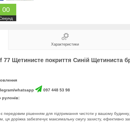
0
0
Секунд
Характеристики
urf 77 Щетинисте покриття Синій Щетиниста 
мовлення
telegram/whatsapp
097 448 53 98
р рулонів:
7
є передовим рішенням для підтримання чистоти у вашому будинку, 
м, ця доріжка забезпечує максимальну смугу захисту, ефективно зап