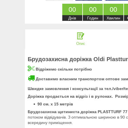
0
0
0
0
0
0
Днів
Годин
Хвилин
Опис
Брудозахисна доріжка Oldi Plastt
Відріжемо скільки потрібно
Доставимо власним транспортом оптове за
Швидке замовлення і консультації за тел./viber/
Доріжка продається на відріз і в рулонах. Розмі
90 см. х 15 метрів
Брудозахисна щетиниста доріжка PLASTTURF 7
потоком відвідувачів. З оптимальною шириною в 90 с
всередину приміщення.