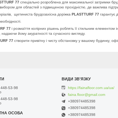
STTURF 77
спеціально розроблена для максимальної затримки бруду,
вибором для областей з підвищеною прохідністю, де важлива підтри
еріалів, щетиниста брудозахісна доріжка
PLASTTURF 77
гарантує д
необхідності.
RF 77
і розмаїття колірних рішень роблять її стильним елементом і
, надаючи йому акуратності та сучасного вигляду.
URF 77
створити привітну і чисту обстановку у вашому будинку, офі
 448-53-98
https://fainafloor.com.ua/ua/
р
faina.floor@gmail.com
 448-53-98
+380974485398
р
+380974485398
+380974485398