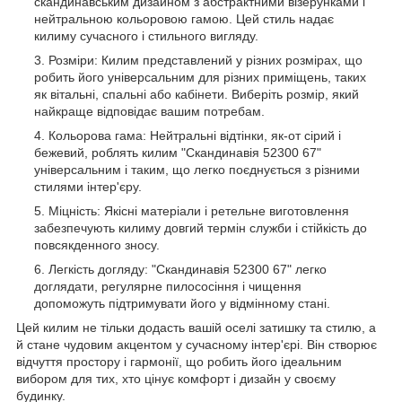
скандинавським дизайном з абстрактними візерунками і
нейтральною кольоровою гамою. Цей стиль надає
килиму сучасного і стильного вигляду.
Розміри: Килим представлений у різних розмірах, що
робить його універсальним для різних приміщень, таких
як вітальні, спальні або кабінети. Виберіть розмір, який
найкраще відповідає вашим потребам.
Кольорова гама: Нейтральні відтінки, як-от сірий і
бежевий, роблять килим "Скандинавія 52300 67"
універсальним і таким, що легко поєднується з різними
стилями інтер'єру.
Міцність: Якісні матеріали і ретельне виготовлення
забезпечують килиму довгий термін служби і стійкість до
повсякденного зносу.
Легкість догляду: "Скандинавія 52300 67" легко
доглядати, регулярне пилососіння і чищення
допоможуть підтримувати його у відмінному стані.
Цей килим не тільки додасть вашій оселі затишку та стилю, а
й стане чудовим акцентом у сучасному інтер'єрі. Він створює
відчуття простору і гармонії, що робить його ідеальним
вибором для тих, хто цінує комфорт і дизайн у своєму
будинку.