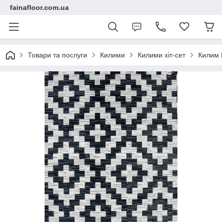
fainafloor.com.ua
Товари та послуги
Килими
Килими хіт-сет
Килим 