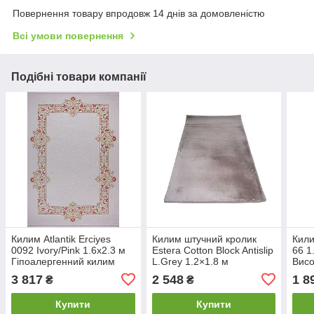
Повернення товару впродовж 14 днів за домовленістю
Всі умови повернення
Подібні товари компанії
Килим Atlantik Erciyes
Килим штучний кролик
Кили
0092 Ivory/Pink 1.6х2.3 м
Estera Cotton Block Antislip
66 1
Гіпоалергенний килим
L.Grey 1.2×1.8 м
Висо
Сучасний акриловий
Затишний м'який килим
дом
3 817
2 548
1 8
₴
₴
килим для дому
для дому
Купити
Купити