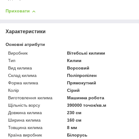
Приховати
Характеристики
Основні атрибути
Виробник
Вітебські килими
Тип
Килим
Вид килима
Ворсовий
Склад килима
Поліпропілен
Форма килима
Прямокутний
Колір
Сірий
Виготовлення килима
Машинна робота
Щільність ворсу
390000 точок/кв.м
Довжина килима
230 см
Ширина килима
160 см
Товщина килима
8 мм
Країна виробник
Білорусь