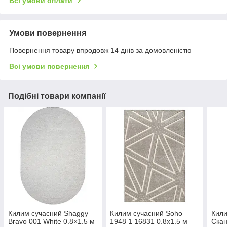
Всі умови оплати
Умови повернення
Повернення товару впродовж 14 днів за домовленістю
Всі умови повернення
Подібні товари компанії
Килим сучасний Shaggy
Килим сучасний Soho
Кили
Bravo 001 White 0.8×1.5 м
1948 1 16831 0.8х1.5 м
Скан