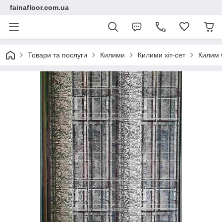
fainafloor.com.ua
Товари та послуги
Килими
Килими хіт-сет
Килим 