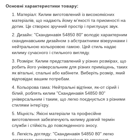
Основні характеристики товару:
Матеріал: Килим виготовлений із високоякісних
матеріалів, що надають йому м'якості та приємності на
дотик. Це створює зручний простір і приглушує звук.
Дизайн: "Скандинавія 54850 80" володіє характерним
скандинавським дизайном з абстрактними візерунками і
нейтральною кольоровою гамою. Цей стиль надає
килиму сучасного і стильного вигляду.
Розміри: Килим представлений у різних розмірах, що
робить його універсальним для різних приміщень, таких
як вітальні, спальні або кабінети. Виберіть розмір, який
відповідає вашим потребам.
Кольорова гама: Нейтральні відтінки, як-от сірий і
білий, роблять килим "Скандинавія 54850 80"
універсальним і таким, що легко поєднується з різними
стилями інтер'єру.
Міцність: Якісні матеріали та професійне
виготовлення забезпечують килиму довгий термін
служби і стійкість до повсякденного зносу.
Легкість догляду: "Скандинавія 54850 80" легко
доглядати, регулярне пилососіння та чищення