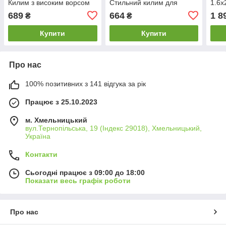
Килим з високим ворсом
Стильний килим для
1.6х
М'який килим для спальні
вітальні
кили
689
664
1 8
₴
₴
М'як
Купити
Купити
Про нас
100% позитивних з 141 відгука за рік
Працює з 25.10.2023
м. Хмельницький
вул.Тернопільська, 19 (Індекс 29018), Хмельницький,
Україна
Контакти
Сьогодні працює з 09:00 до 18:00
Показати весь графік роботи
Про нас