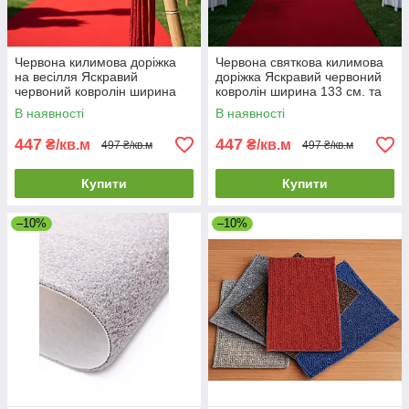
Червона килимова доріжка
Червона святкова килимова
на весілля Яскравий
доріжка Яскравий червоний
червоний ковролін ширина
ковролін ширина 133 см. та
133 см. та 200 см.
200 см.
В наявності
В наявності
447
447
₴/кв.м
₴/кв.м
497 ₴/кв.м
497 ₴/кв.м
Купити
Купити
–10%
–10%