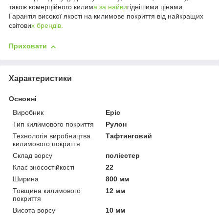
також комерційного килим
а за найви
гіднішими цінами.
Гарантія високої якості на килимове покриття від найкращих
світови
х брендів.
Приховати
Характеристики
Основні
Виробник
Epic
Тип килимового покриття
Рулон
Технологія виробництва
Тафтинговий
килимового покриття
Склад ворсу
поліестер
Клас зносостійкості
22
Ширина
800 мм
Товщина килимового
12 мм
покриття
Висота ворсу
10 мм