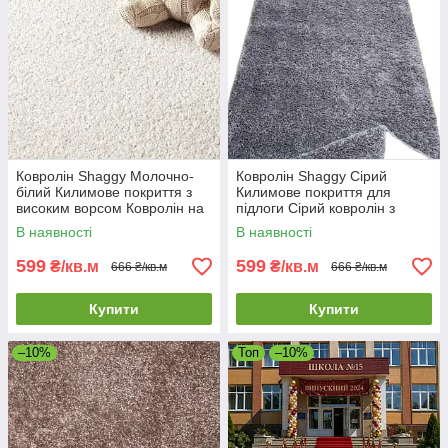
Ковролін Shaggy Молочно-
Ковролін Shaggy Сірий
білий Килимове покриття з
Килимове покриття для
високим ворсом Ковролін на
підлоги Сірий ковролін з
відріз
високим ворсом
В наявності
В наявності
599
599
₴/кв.м
₴/кв.м
666 ₴/кв.м
666 ₴/кв.м
Купити
Купити
–10%
Топ
–10%