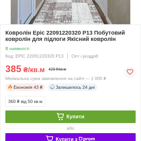
Ковролін Epic 22091220320 P13 Побутовий
ковролін для підлоги Якісний ковролін
В наявності
Код: EPIC 22091220320 P13
Опт і роздріб
385
₴/кв.м
428 ₴/кв.м
Мінімальна сума замовлення на сайті — 1 000 ₴
Економія
43 ₴
Залишилось
24 дні
360 ₴
від 50 кв.м
Купити
або
Купити з