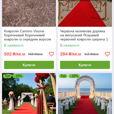
Ковролін Camino Visone
Червона килимова доріжка
Коричневий Коричневий
на випускний Яскравий
ковролін із середнім ворсом
червоний ковролін ширина 1
Тепле підлогове покриття
м.; 1.5м.; 2 м.
В наявності
В наявності
502
284
₴/кв.м
₴/кв.м
558 ₴/кв.м
315 ₴/кв.м
Купити
Купити
Топ
–10%
Топ
–10%