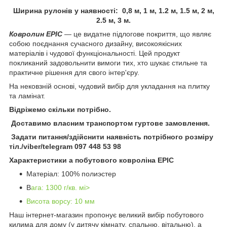
Ширина рулонів у наявності: 0,8 м, 1 м, 1.2 м, 1.5 м, 2 м,
2.5 м, 3 м.
Ковролин EPIC
— це видатне підлогове покриття, що являє
собою поєднання сучасного дизайну, високоякісних
матеріалів і чудової функціональності. Цей продукт
покликаний задовольнити вимоги тих, хто шукає стильне та
практичне рішення для свого інтер'єру.
На нековзній основі, чудовий вибір для укладання на плитку
та ламінат.
Відріжемо скільки потрібно.
Доставимо власним транспортом гуртове замовлення.
Задати питання/здійснити наявність потрібного розміру
тіл./viber/telegram 097 448 53 98
Характеристики а побутового ковроліна EPIC
Матеріал: 100% полиэстер
В
ага: 1300 г/кв. мi>
Висота ворсу: 10 мм
Наш інтернет-магазин пропонує великий вибір побутового
килима для дому (у дитячу кімнату, спальню, вітальню), а