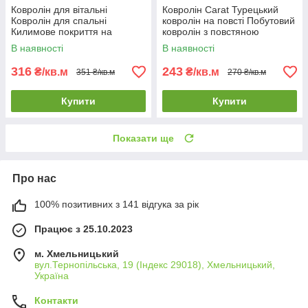
Ковролін для вітальні
Ковролін Carat Турецький
Ковролін для спальні
ковролін на повсті Побутовий
Килимове покриття на
ковролін з повстяною
метраж з оверлоком
основою
В наявності
В наявності
316
243
₴/кв.м
₴/кв.м
351 ₴/кв.м
270 ₴/кв.м
Купити
Купити
Показати ще
Про нас
100% позитивних з 141 відгука за рік
Працює з 25.10.2023
м. Хмельницький
вул.Тернопільська, 19 (Індекс 29018), Хмельницький,
Україна
Контакти