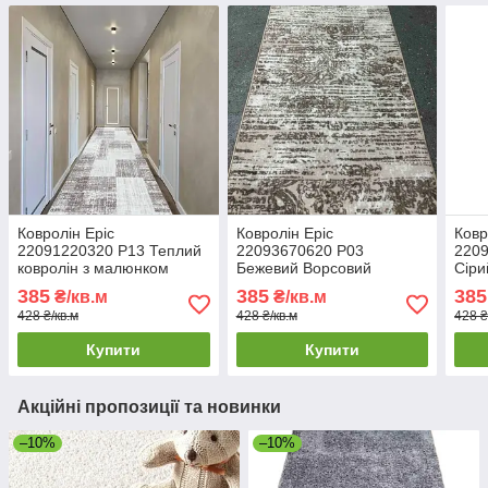
Ковролін Epic
Ковролін Epic
Ковр
22091220320 P13 Теплий
22093670620 P03
2209
ковролін з малюнком
Бежевий Ворсовий
Сіри
Антиковзаюче покриття
ковролін на гумовій основі
покр
385
385
385
₴/кв.м
₴/кв.м
для підлоги
Килимове покриття для
осно
428 ₴/кв.м
428 ₴/кв.м
428 ₴
підлоги
для 
Купити
Купити
Акційні пропозиції та новинки
–10%
–10%