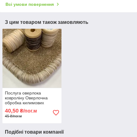
Всі умови повернення
З цим товаром також замовляють
Послуга оверлока
ковроліну Оверлочна
обробка килимових
покриттів Професійний
40,50
₴/пог.м
оверлок ковроліну
45 ₴/пог.м
Подібні товари компанії