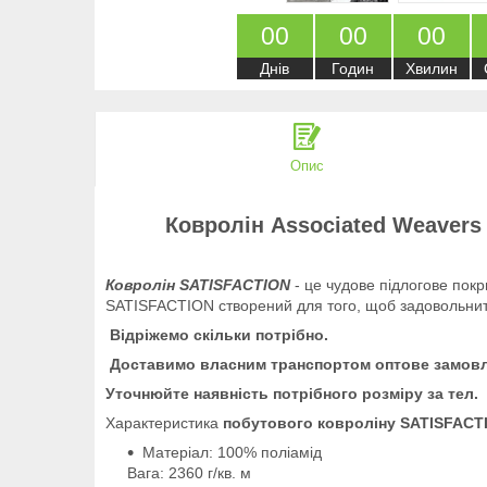
0
0
0
0
0
0
Днів
Годин
Хвилин
Опис
Ковролін Associated Weavers 
Ковролін SATISFACTION
- це чудове підлогове покр
SATISFACTION створений для того, щоб задовольнити
Відріжемо скільки потрібно.
Доставимо власним транспортом оптове замовл
Уточнюйте наявність потрібного розміру за тел. 
Характеристика
побутового ковроліну SATISFAC
Матеріал: 100% поліамід
Вага: 2360 г/кв. м