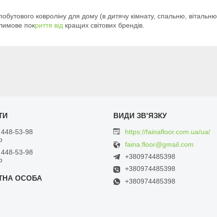
обутового ковроліну для дому (в дитячу кімнату, спальню, вітальню
илимове пок
риття від
кращих світових брендів.
 448-53-98
https://fainafloor.com.ua/ua/
р
faina.floor@gmail.com
 448-53-98
+380974485398
р
+380974485398
+380974485398