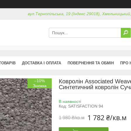
вул.Тернопільська, 19 (Індекс 29018), Хмельницький
ТОВАРІВ
ДОСТАВКА І ОПЛАТА
ПОВЕРНЕННЯ ТА ОБМІН
ПРО 
Ковролін Associated Weaver
–10%
Синтетичний ковролін Суч
В наявності
Код:
SATISFACTION 94
1 782 ₴/кв.м
1 980 ₴/кв.м