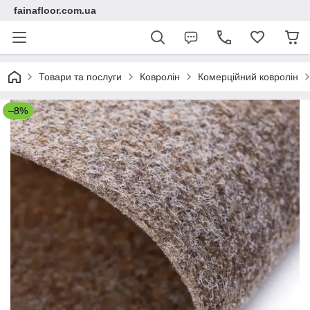
fainafloor.com.ua
Товари та послуги
Ковролін
Комерційний ковролін
–8%