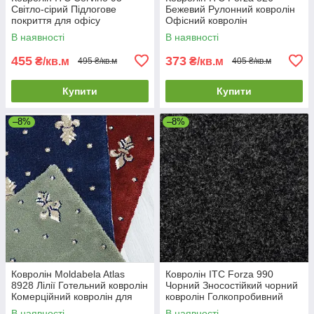
Світло-сірий Підлогове
Бежевий Рулонний ковролін
покриття для офісу
Офісний ковролін
Однотонний ковролін
В наявності
В наявності
455
373
₴/кв.м
₴/кв.м
495 ₴/кв.м
405 ₴/кв.м
Купити
Купити
–8%
–8%
Ковролін Moldabela Atlas
Ковролін ITC Forza 990
8928 Лілії Готельний ковролін
Чорний Зносостійкий чорний
Комерційний ковролін для
ковролін Голкопробивний
ресторану
ковролін
В наявності
В наявності