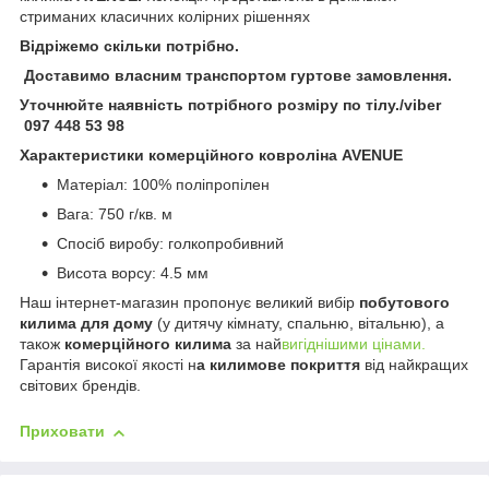
стриманих класичних колірних рішеннях
Відріжемо скільки потрібно.
Доставимо власним транспортом гуртове замовлення.
Уточнюйте наявність потрібного розміру по тілу./viber
097 448 53 98
Характеристики комерційного ковроліна AVENUE
Матеріал: 100% поліпропілен
Вага: 750 г/кв. м
Спосіб виробу: голкопробивний
Висота ворсу: 4.5 мм
Наш інтернет-магазин пропонує великий вибір
побутового
килима для дому
(у дитячу кімнату, спальню, вітальню), а
також
комерційного килима
за най
вигіднішими цінами.
Гарантія високої якості н
а килимове покриття
від найкращих
світових брендів.
Приховати