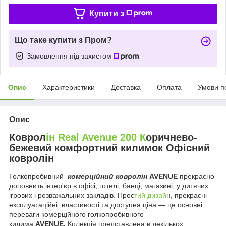
Купити з
Що таке купити з Пром?
Замовлення під захистом
Опис
Характеристики
Доставка
Оплата
Умови п
Опис
Коврол
ін Real Avenue 200 К
оричнево-
бежевий комфортний килимок Офісний
ковролін
Голкопробивний
комерційний ковролін
AVENUE
прекрасно
доповнить інтер'єр в офісі, готелі, банці, магазині, у дитячих
ігрових і розважальних закладів. Прос
тий дизай
н, прекрасні
експлуатаційні властивості та доступна ціна — це основні
переваги комерційного голкопробивного
килима
AVENUE.
Колекція представлена в декількох