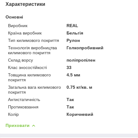
Характеристики
Основні
Виробник
REAL
Країна виробник
Бельгія
Тип килимового покриття
Рулон
Технологія виробництва
Голкопробивний
килимового покриття
Склад ворсу
поліпропілен
Клас зносостійкості
33
Товщина килимового
4.5 мм
покриття
Загальна вага килимового
0.75 кг/кв. м
покриття
Антистатичність
Так
Протиковзання
Так
Колір
Коричневий
Приховати