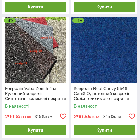
Купити
Купити
–8%
–8%
Ковролін Vebe Zenith 4 м
Ковролін Real Chevy 5546
Рулонний ковролін
Синій Однотонний ковролін
Синтетичні килимові покриття
Офісне килимове покриття
В наявності
В наявності
290
290
₴/кв.м
₴/кв.м
315 ₴/кв.м
315 ₴/кв.м
Купити
Купити