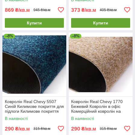
869
373
₴/кв.м
₴/кв.м
945 ₴/кв.м
405 ₴/кв.м
Купити
Купити
–8%
–8%
Ковролін Real Chevy 5507
Ковролін Real Chevy 1770
Синій Килимове покриття для
Бежевий Ковролін в офіс
підлоги Килимове покриття
Комерційний ковролін на
для офісу
гумовій основі
В наявності
В наявності
290
290
₴/кв.м
₴/кв.м
315 ₴/кв.м
315 ₴/кв.м