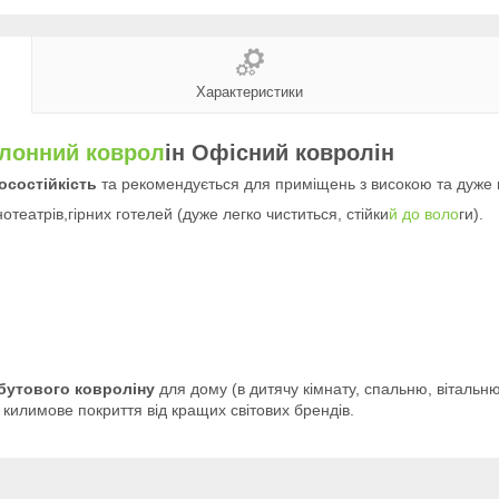
Характеристики
улонний коврол
ін Офісний ковролін
осостійкість
та рекомендується для приміщень з високою та дуже 
нотеатрів,гірних готелей (дуже легко чиститься, стійки
й до воло
ги).
бутового ковроліну
для дому (в дитячу кімнату, спальню, вітальню
а килимове покриття від кращих світових брендів.