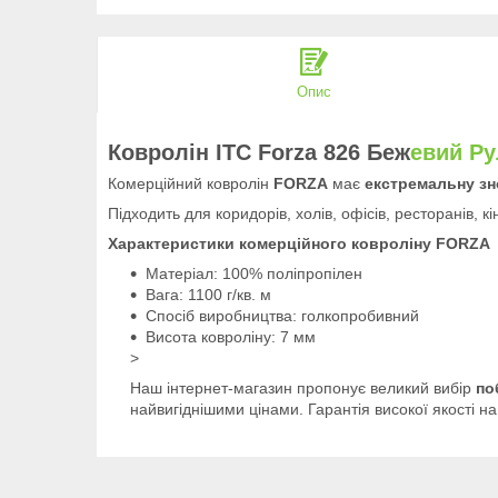
Опис
Ковролін ITC Forza 826 Беж
евий Р
Комерційний ковролін
FORZA
має
екстремальну зн
Підходить для коридорів, холів, офісів, ресторанів, кі
Характеристики комерційного ковроліну FORZA
Матеріал: 100% поліпропілен
Вага: 1100 г/кв. м
Спосіб виробництва: голкопробивний
Висота ковроліну: 7 мм
>
Наш інтернет-магазин пропонує великий вибір
по
найвигіднішими цінами. Гарантія високої якості н