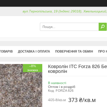
вул.Тернопільська, 19 (Індекс 29018), Хмельницький
ТОВАРІВ
ДОСТАВКА І ОПЛАТА
ПОВЕРНЕННЯ ТА ОБМІН
ПРО 
Ковролін ITC Forza 826 Б
–8%
ковролін
В наявності
Оптом і в роздріб
Код:
FORZA 826
373 ₴/кв.м
405 ₴/кв.м