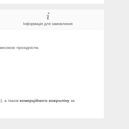
Інформація для замовлення
високою прохідністю.
), а також
комерційного ковроліну
за