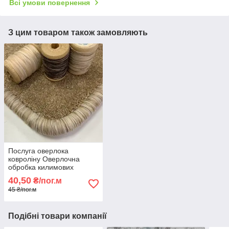
Всі умови повернення
З цим товаром також замовляють
Послуга оверлока
ковроліну Оверлочна
обробка килимових
покриттів Професійний
40,50
₴/пог.м
оверлок ковроліну
45 ₴/пог.м
Подібні товари компанії