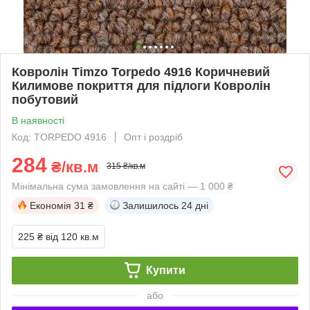
Ковролін Timzo Torpedo 4916 Коричневий
Килимове покриття для підлоги Ковролін
побутовий
В наявності
Код: TORPEDO 4916
Опт і роздріб
284
₴/кв.м
315 ₴/кв.м
Мінімальна сума замовлення на сайті — 1 000 ₴
Економія
31 ₴
Залишилось
24 дні
225 ₴
від 120 кв.м
Купити
або