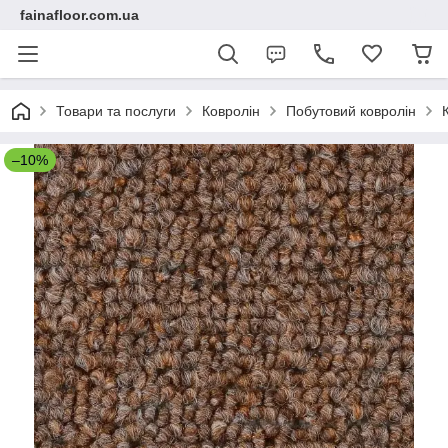
fainafloor.com.ua
Товари та послуги
Ковролін
Побутовий ковролін
–10%