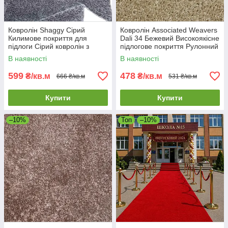
Ковролін Shaggy Сірий
Ковролін Associated Weavers
Килимове покриття для
Dali 34 Бежевий Високоякісне
підлоги Сірий ковролін з
підлогове покриття Рулонний
високим ворсом
ковролін
В наявності
В наявності
599
478
₴/кв.м
₴/кв.м
666 ₴/кв.м
531 ₴/кв.м
Купити
Купити
–10%
Топ
–10%