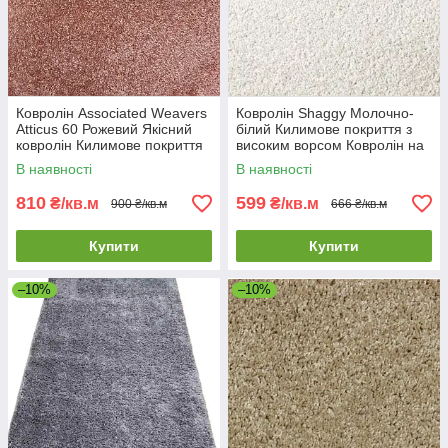
Ковролін Associated Weavers
Ковролін Shaggy Молочно-
Atticus 60 Рожевий Якісний
білий Килимове покриття з
ковролін Килимове покриття
високим ворсом Ковролін на
у вітальню
відріз
В наявності
В наявності
810
599
₴/кв.м
₴/кв.м
900 ₴/кв.м
666 ₴/кв.м
Купити
Купити
–10%
–10%