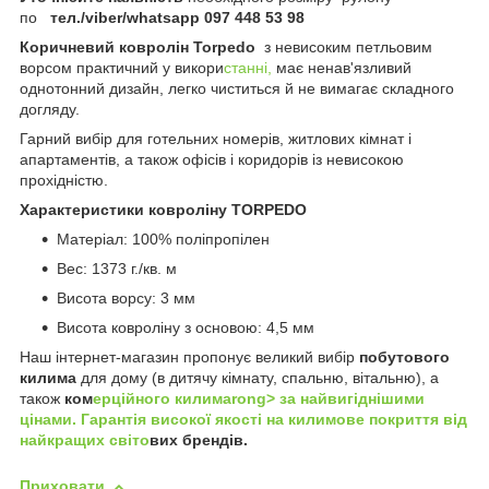
по
тел./viber/whatsapp 097 448 53 98
Коричневий ковролін Torpedo
з невисоким петльовим
ворсом практичний у викори
станні,
має ненав'язливий
однотонний дизайн, легко чиститься й не вимагає складного
догляду.
Гарний вибір для готельних номерів, житлових кімнат і
апартаментів, а також офісів і коридорів із невисокою
прохідністю.
Характеристики ковроліну TORPEDO
Матеріал: 100% поліпропілен
Вес: 1373 г./кв. м
Висота ворсу: 3 мм
Висота ковроліну з основою: 4,5 мм
Наш інтернет-магазин пропонує великий вибір
побутового
килима
для дому (в дитячу кімнату, спальню, вітальню), а
також
ком
ерційного килимаrong> за найвигіднішими
цінами. Гарантія високої якості на килимове покрит
тя від
найкращих світо
вих брендів.
Приховати