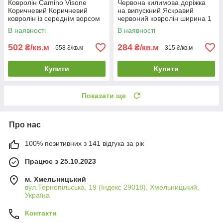
Ковролін Camino Visone
Червона килимова доріжка
Коричневий Коричневий
на випускний Яскравий
ковролін із середнім ворсом
червоний ковролін ширина 1
Тепле підлогове покриття
м.; 1.5м.; 2 м.
В наявності
В наявності
502
284
₴/кв.м
₴/кв.м
558 ₴/кв.м
315 ₴/кв.м
Купити
Купити
Показати ще
Про нас
100% позитивних з 141 відгука за рік
Працює з 25.10.2023
м. Хмельницький
вул.Тернопільська, 19 (Індекс 29018), Хмельницький,
Україна
Контакти