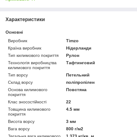
Характеристики
Основні
Виробник
Timzo
Країна виробник
Нідерланди
Тип килимового покриття
Рулон
Технологія виробництва
Тафтинговий
килимового покриття
Тип ворсу
Петельний
Склад ворсу
поліпропілен
Основа килимового
Повстяна
покриття
Клас зносостійкості
22
Товщина килимового
4.5 мм
покриття
Висота ворсу
3 мм
Вага ворсу
800 г/м2
Загальна вага килимового
1.373 кг/кв. м