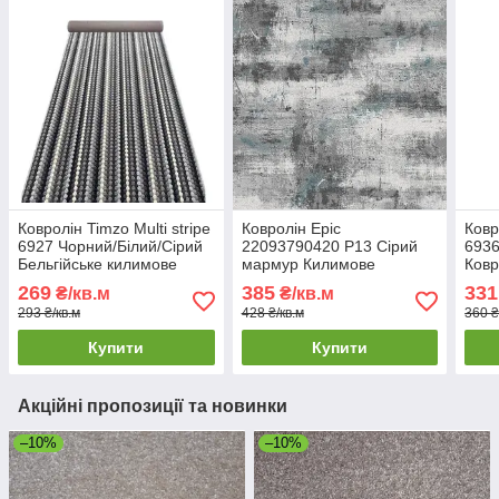
Ковролін Timzo Multi stripe
Ковролін Epic
Ковр
6927 Чорний/Білий/Сірий
22093790420 P13 Сірий
6936
Бельгійське килимове
мармур Килимове
Ковр
покриття Виставковий
покриття для підлоги для
Побу
269
385
331
₴/кв.м
₴/кв.м
ковролін
кімнати Ковролін
гумо
293 ₴/кв.м
428 ₴/кв.м
360 ₴
побутовий
Купити
Купити
Акційні пропозиції та новинки
–10%
–10%