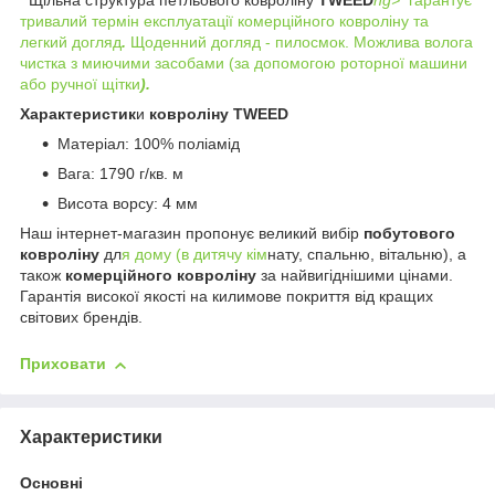
Щільна структура петльового ковроліну
TWEED
ng>
гарантує
тривалий термін експлуатації комерційного ковроліну та
легкий догляд
.
Щоденний догляд - пилосмок. Можлива волога
чистка з миючими засобами (за допомогою роторної машини
або ручної щітки
).
Характеристик
и
ковроліну TWEED
Матеріал: 100% поліамід
Вага: 1790 г/кв. м
Висота ворсу: 4 мм
Наш інтернет-магазин пропонує великий вибір
побутового
ковроліну
дл
я дому (в дитячу кім
нату, спальню, вітальню), а
також
комерційного ковроліну
за найвигіднішими цінами.
Гарантія високої якості на килимове покриття від кращих
світових брендів.
Приховати
Характеристики
Основні