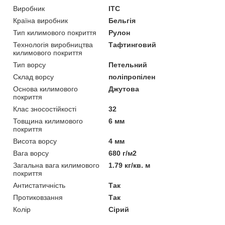
Виробник
ITC
Країна виробник
Бельгія
Тип килимового покриття
Рулон
Технологія виробництва
Тафтинговий
килимового покриття
Тип ворсу
Петельний
Склад ворсу
поліпропілен
Основа килимового
Джутова
покриття
Клас зносостійкості
32
Товщина килимового
6 мм
покриття
Висота ворсу
4 мм
Вага ворсу
680 г/м2
Загальна вага килимового
1.79 кг/кв. м
покриття
Антистатичність
Так
Протиковзання
Так
Колір
Сірий