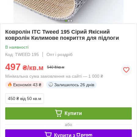
Ковролін ITC Tweed 195 Сірий Якісний
ковролін Килимове покриття для підлоги
В наявності
Код: TWEED 195
Опт і роздріб
497
₴/кв.м
540 ₴/кв.м
Мінімальна сума замовлення на сайті — 1 000 ₴
Економія
43 ₴
Залишилось
26 днів
450 ₴
від 50 кв.м
Купити
або
Купити з