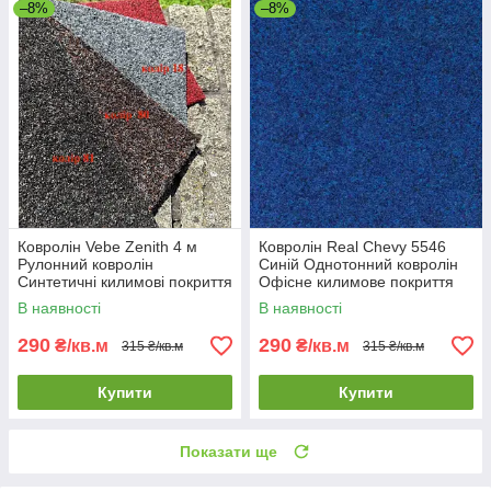
–8%
–8%
Ковролін Vebe Zenith 4 м
Ковролін Real Chevy 5546
Рулонний ковролін
Синій Однотонний ковролін
Синтетичні килимові покриття
Офісне килимове покриття
В наявності
В наявності
290
290
₴/кв.м
₴/кв.м
315 ₴/кв.м
315 ₴/кв.м
Купити
Купити
Показати ще