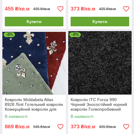
455
373
₴/кв.м
₴/кв.м
495 ₴/кв.м
405 ₴/кв.м
Купити
Купити
–8%
–8%
Ковролін Moldabela Atlas
Ковролін ITC Forza 990
8928 Лілії Готельний ковролін
Чорний Зносостійкий чорний
Комерційний ковролін для
ковролін Голкопробивний
ресторану
ковролін
В наявності
В наявності
869
373
₴/кв.м
₴/кв.м
945 ₴/кв.м
405 ₴/кв.м