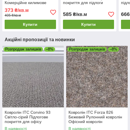
Комерційне килимове
покриття для підлоги
підл
покриття
Тафтинговий ковролін
висо
373
₴/кв.м
585
666
₴/кв.м
405 ₴/кв.м
Купити
Купити
Акційні пропозиції та новинки
Розпродаж залишків
–8%
Розпродаж залишків
–8%
Ковролін ITC Corvino 93
Ковролін ITC Forza 826
Світло-сірий Підлогове
Бежевий Рулонний ковролін
покриття для офісу
Офісний ковролін
Однотонний ковролін
В наявності
В наявності