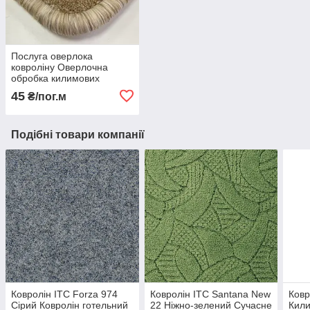
Послуга оверлока
ковроліну Оверлочна
обробка килимових
покриттів Професійний
45
₴/пог.м
оверлок ковроліну
Подібні товари компанії
Ковролін ITC Forza 974
Ковролін ITC Santana New
Ковр
Сірий Ковролін готельний
22 Ніжно-зелений Сучасне
Кили