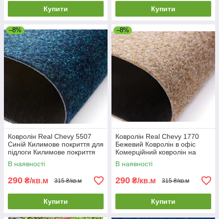
Купити
Купити
–8%
–8%
Ковролін Real Chevy 5507
Ковролін Real Chevy 1770
Синій Килимове покриття для
Бежевий Ковролін в офіс
підлоги Килимове покриття
Комерційний ковролін на
для офісу
гумовій основі
В наявності
В наявності
290
290
₴/кв.м
₴/кв.м
315 ₴/кв.м
315 ₴/кв.м
Купити
Купити