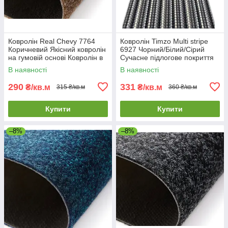
Ковролін Real Chevy 7764
Ковролін Timzo Multi stripe
Коричневий Якісний ковролін
6927 Чорний/Білий/Сірий
на гумовій основі Ковролін в
Сучасне підлогове покриття
рулонах
на гумовій основі Ковролін
В наявності
В наявності
для дачі
290
331
₴/кв.м
₴/кв.м
315 ₴/кв.м
360 ₴/кв.м
Купити
Купити
–8%
–8%