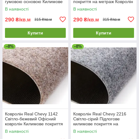
гумовою основою Килимове
покриття на метраж Ковролін
покриття
на гумовій основі
В наявності
В наявності
290
290
₴/кв.м
₴/кв.м
315 ₴/кв.м
315 ₴/кв.м
Купити
Купити
–8%
–8%
Ковролін Real Chevy 1142
Ковролін Real Chevy 2216
Світло-бежевий Офісний
Світло-сірий Підлогове
ковролін Килимове покриття
килимове покриття на
на гумовій основі
гумовій основі Якісний
В наявності
В наявності
прогумований ковролін