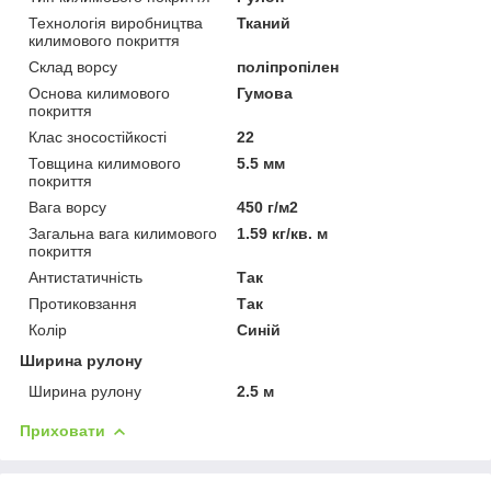
Технологія виробництва
Тканий
килимового покриття
Склад ворсу
поліпропілен
Основа килимового
Гумова
покриття
Клас зносостійкості
22
Товщина килимового
5.5 мм
покриття
Вага ворсу
450 г/м2
Загальна вага килимового
1.59 кг/кв. м
покриття
Антистатичність
Так
Протиковзання
Так
Колір
Синій
Ширина рулону
Ширина рулону
2.5 м
Приховати