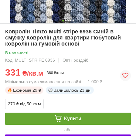
Ковролін Timzo Multi stripe 6936 Синій в
смужку Ковролін для квартири Побутовий
ковролін на гумовій основі
В наявності
Код: MULTI STRIPE 6936
Опт і роздріб
331
₴/кв.м
360 ₴/кв.м
Мінімальна сума замовлення на сайті — 1 000 ₴
Економія
29 ₴
Залишилось
23 дні
270 ₴
від 50 кв.м
Купити
або