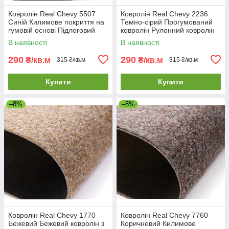
Ковролін Real Chevy 5507
Ковролін Real Chevy 2236
Синій Килимове покриття на
Темно-сірий Прогумований
гумовій основі Підлоговий
ковролін Рулонний ковролін
ковролін
темного кольору
В наявності
В наявності
290
290
₴/кв.м
₴/кв.м
315 ₴/кв.м
315 ₴/кв.м
Купити
Купити
–8%
–8%
Ковролін Real Chevy 1770
Ковролін Real Chevy 7760
Бежевий Бежевий ковролін з
Коричневий Килимове