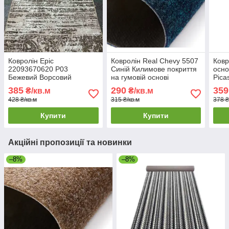
Ковролін Epic
Ковролін Real Chevy 5507
Ковр
22093670620 P03
Синій Килимове покриття
осно
Бежевий Ворсовий
на гумовій основі
Pica
ковролін на гумовій основі
Підлоговий ковролін
385
290
359
₴/кв.м
₴/кв.м
Килимове покриття для
428 ₴/кв.м
315 ₴/кв.м
378 ₴
підлоги
Купити
Купити
Акційні пропозиції та новинки
–8%
–8%