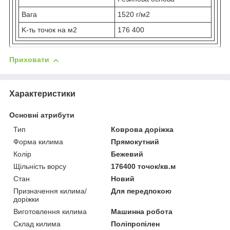
Вага
1520 г/м2
K-ть точок на м2
176 400
Приховати
Характеристики
Основні атрибути
Тип
Коврова доріжка
Форма килима
Прямокутний
Колір
Бежевий
Щільність ворсу
176400 точок/кв.м
Стан
Новий
Призначення килима/
Для передпокою
доріжки
Виготовлення килима
Машинна робота
Склад килима
Поліпропілен