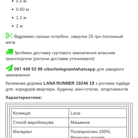
0.5 м
0.60 м
1.2 м
2 м
Відріжемо скільки потрібно, оверлок 25 грн./погонный
метр
Зробимо доставку гуртового замовлення власним
транспортом (регіони доставки уточнювати)
097 448 53 98 viber/telegram/whatsapp
для швидкого
замовлення
Килимова доріжка
LANA RUNNER 19246 19
з рогожки підійде
для: коридорів квартири, будинку, міні-готелю, апартаментів.
Характеристики:
Колекція
Lana
Спосіб виробництва
Машинне
Матеріал
Поліпропілен 100%,
Резинова основа