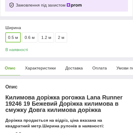
Замовлення під захистом
Ширина
0.5 м
0.6 м
1.2 м
2 м
В наявності
Опис
Характеристики
Доставка
Оплата
Умови п
Опис
Килимова доріжка рогожка Lana Runner
19246 19 Бежевий Доріжка килимова в
смужку Довга килимова доріжка
Доріжка продається на відріз, ціна вказана на
квадратний метр.Ширина рулонів в наявності: