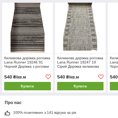
Килимова доріжка рогожка
Килимова доріжка рогожка
Кили
Lana Runner 19246 91
Lana Runner 19247 19
Lana
Чорний Доріжка з рогожки
Сірий Доріжка килимова
Чорн
для підлоги Текстильна
на відріз Сіра доріжка на
для 
килимова доріжка
сходи
дорі
540
540
540
₴/кв.м
₴/кв.м
Купити
Купити
Про нас
100% позитивних з 141 відгука за рік