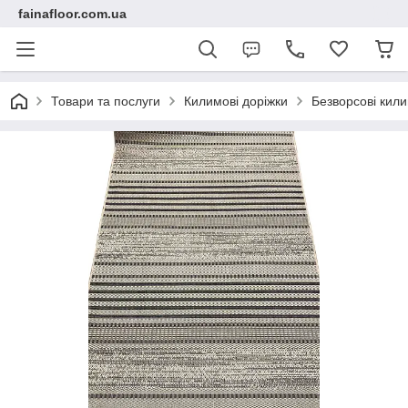
fainafloor.com.ua
Товари та послуги
Килимові доріжки
Безворсові кили