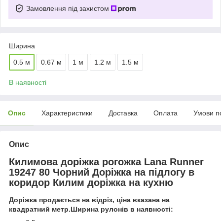
Замовлення під захистом
Ширина
0.5 м
0.67 м
1 м
1.2 м
1.5 м
В наявності
Опис
Характеристики
Доставка
Оплата
Умови п
Опис
Килимова доріжка рогожка Lana Runner
19247 80 Чорний Доріжка на підлогу в
коридор Килим доріжка на кухню
Доріжка продається на відріз, ціна вказана на
квадратний метр.Ширина рулонів в наявності: