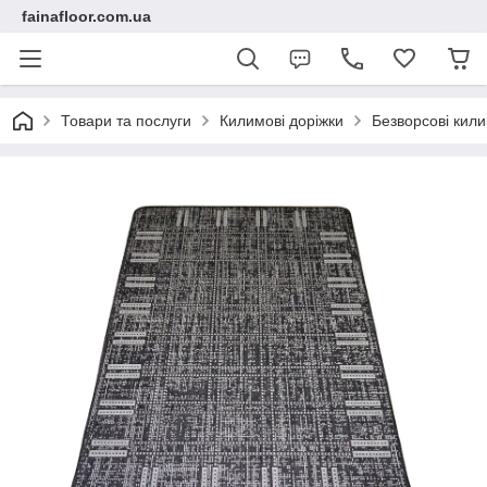
fainafloor.com.ua
Товари та послуги
Килимові доріжки
Безворсові кили