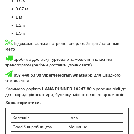
0.5 м
0.67 м
1 м
1.2 м
1.5 м
Відріжемо скільки потрібно, оверлок 25 грн./погонный
метр
Зробимо доставку гуртового замовлення власним
транспортом (регіони доставки уточнювати)
097 448 53 98 viber/telegram/whatsapp
для швидкого
замовлення
Килимова доріжка
LANA RUNNER 19247 80
з рогожки підійде
для: коридорів квартири, будинку, міні-готелю, апартаментів.
Характеристики:
Колекція
Lana
Спосіб виробництва
Машинне