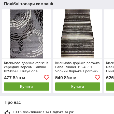
Подібні товари компанії
Килимова доріжка фрізе із
Килимова доріжка рогожка
Кили
середнім ворсом Camino
Lana Runner 19246 91
Natu
02583A L.Grey/Bone
Чорний Доріжка з рогожки
Синт
Доріжка на підлогу в
для підлоги Текстильна
дорі
477
540
626
₴/кв.м
₴/кв.м
коридор
килимова доріжка
на п
Купити
Купити
Про нас
100% позитивних з 141 відгука за рік