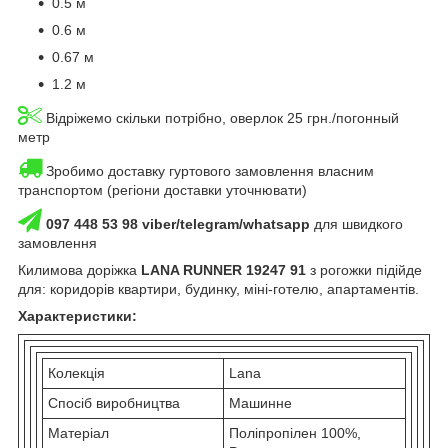
0.5 м
0.6 м
0.67 м
1.2 м
Відріжемо скільки потрібно, оверлок 25 грн./погонный
метр
Зробимо доставку гуртового замовлення власним
транспортом (регіони доставки уточнювати)
097 448 53 98 viber/telegram/whatsapp
для швидкого
замовлення
Килимова доріжка
LANA RUNNER 19247 91
з рогожки підійде
для: коридорів квартири, будинку, міні-готелю, апартаментів.
Характеристики:
Колекція
Lana
Спосіб виробництва
Машинне
Матеріал
Поліпропілен 100%,