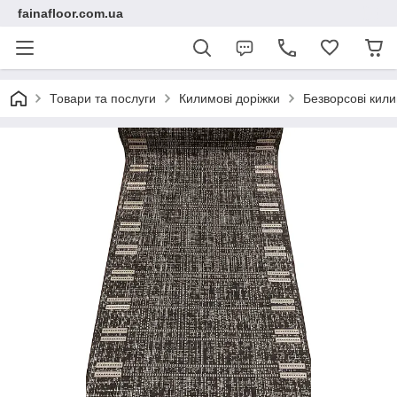
fainafloor.com.ua
Товари та послуги
Килимові доріжки
Безворсові кили