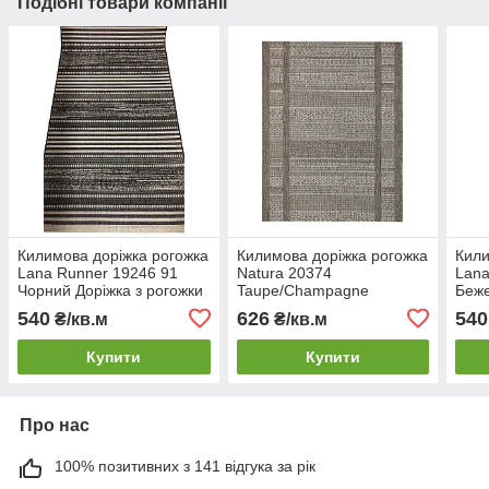
Подібні товари компанії
Килимова доріжка рогожка
Килимова доріжка рогожка
Кили
Lana Runner 19246 91
Natura 20374
Lana
Чорний Доріжка з рогожки
Taupe/Champagne
Беже
для підлоги Текстильна
Безворсова доріжка на
кили
540
626
540
₴/кв.м
₴/кв.м
килимова доріжка
підлогу Довга килимова
кили
доріжка
Купити
Купити
Про нас
100% позитивних з 141 відгука за рік