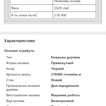
Резинова основа
Вага
1520 г/м2
K-ть точок на м2
176 400
Приховати
Характеристики
Основні атрибути
Тип
Коврова доріжка
Форма килима
Прямокутний
Колір
Чорний
Щільність ворсу
176400 точок/кв.м
Стан
Новий
Призначення килима/
Для передпокою
доріжки
Виготовлення килима
Машинна робота
Вид килима
Безворсовий