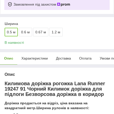
Замовлення під захистом
Ширина
0.5 м
0.6 м
0.67 м
1.2 м
В наявності
Опис
Характеристики
Доставка
Оплата
Умови п
Опис
Килимова доріжка рогожка Lana Runner
19247 91 Чорний Килимок доріжка для
підлоги Безворсова доріжка в коридор
Доріжка продається на відріз, ціна вказана на
квадратний метр.Ширина рулонів в наявності: