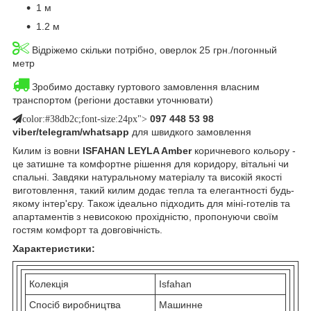
1 м
1.2 м
Відріжемо скільки потрібно, оверлок 25 грн./погонный
метр
Зробимо доставку гуртового замовлення власним
транспортом (регіони доставки уточнювати)
097 448 53 98
color:#38db2c;font-size:24px">
viber/telegram/whatsapp
для швидкого замовлення
Килим із вовни
ISFAHAN LEYLA Amber
коричневого кольору -
це затишне та комфортне рішення для коридору, вітальні чи
спальні. Завдяки натуральному матеріалу та високій якості
виготовлення, такий килим додає тепла та елегантності будь-
якому інтер'єру. Також ідеально підходить для міні-готелів та
апартаментів з невисокою прохідністю, пропонуючи своїм
гостям комфорт та довговічність.
Характеристики:
Колекція
Isfahan
Спосіб виробництва
Машинне