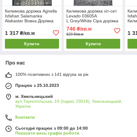
Килимова доріжка Agnella
Килимова доріжка хіт-сет
Кили
Isfahan Salamanka
Levado 03605A
Isfa
Alabaster Вовна Доріжка
L.Grey/White Сіра доріжка
Кили
килимова в
в кімнату Підлогова
Дорі
746
₴/кв.м
рулоні Вовняна доріжка на
доріжка килимова
1 317
1 3
₴/кв.м
829 ₴/кв.м
підлогу в коридор
Купити
Купити
Про нас
100% позитивних з 141 відгука за рік
Працює з 25.10.2023
м. Хмельницький
вул.Тернопільська, 19 (Індекс 29018), Хмельницький,
Україна
Контакти
Сьогодні працює з 09:00 до 14:00
Показати весь графік роботи