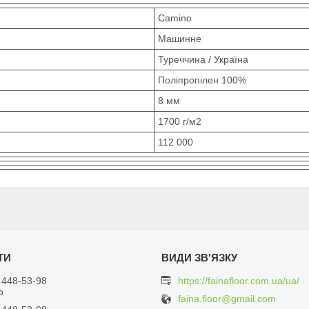
Camino
Машинне
Туреччина / Україна
Поліпропілен 100%
8 мм
1700 г/м2
112 000
 448-53-98
https://fainafloor.com.ua/ua/
р
faina.floor@gmail.com