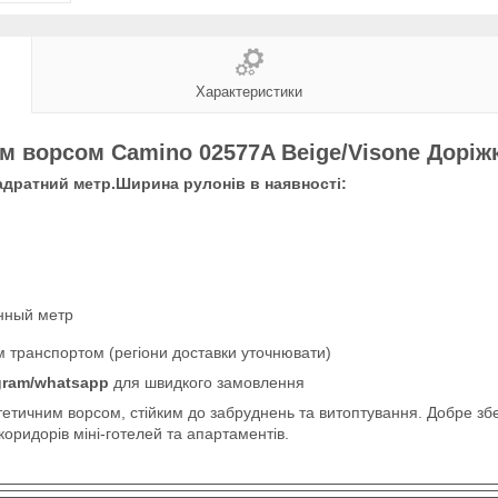
Характеристики
ім ворсом Camino 02577A Beige/Visone Доріжк
вадратний метр.Ширина рулонів в наявності:
онный метр
 транспортом (регіони доставки уточнювати)
egram/whatsapp
для швидкого замовлення
тетичним ворсом, стійким до забруднень та витоптування. Добре збері
 коридорів міні-готелей та апартаментів.