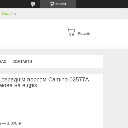
Кошик
, Україна
Кошик
НАС
КОНТАКТИ
з середнім ворсом Camino 02577A
мова на відріз
і — 1 000 ₴