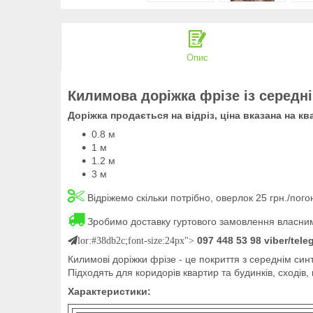
Опис
Килимова доріжка фрізе із середн
Доріжка продається на відріз, ціна вказана на к
0.8 м
1 м
1.2 м
3 м
Відріжемо скільки потрібно, оверлок 25 грн./пог
Зробимо доставку гуртового замовлення власним
097 448 53 98 viber/tel
lor:#38db2c;font-size:24px">
Килимові доріжки фрізе - це покриття з середнім син
Підходять для коридорів квартир та будинків, сходів,
Характеристики: