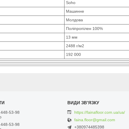
Soho
Машинне
Молдова
Поліпропілен 100%
13 мм
2488 г/м2
192 000
 448-53-98
https://fainafloor.com.ua/ua/
р
faina.floor@gmail.com
 448-53-98
+380974485398
р