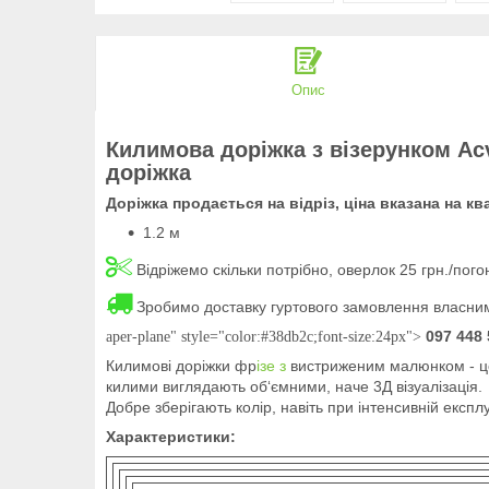
Опис
Килимова доріжка з візерунком Acv
доріжка
Доріжка продається на відріз, ціна вказана на к
1.2 м
Відріжемо скільки потрібно, оверлок 25 грн./пог
Зробимо доставку гуртового замовлення власним
097 448 
aper-plane" style="color:#38db2c;font-size:24px">
Килимові доріжки фр
ізе з
вистриженим малюнком - це 
килими виглядають об‘ємними, наче 3Д візуалізація.
Добре зберігають колір, навіть при інтенсивній експлу
Характеристики: