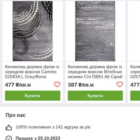
Килимова доріжка фрізе із
Килимова доріжка фрізе із
Кили
середнім ворсом Camino
середнім ворсом Вітебські
сере
02583A L.Grey/Bone
килими Сіті f3861 A6 Сірий
0257
Доріжка на підлогу в
Доріжка в коридор із
Дорі
477
387
477
₴/кв.м
₴/кв.м
коридор
середнім ворсом
кор
Купити
Купити
Про нас
100% позитивних з 141 відгука за рік
Працює з 25.10.2023