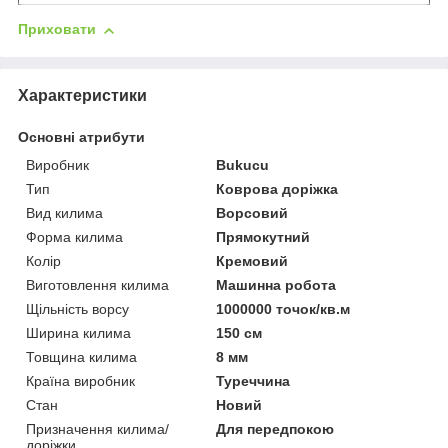
Приховати
Характеристики
Основні атрибути
Виробник
Bukucu
Тип
Коврова доріжка
Вид килима
Ворсовий
Форма килима
Прямокутний
Колір
Кремовий
Виготовлення килима
Машинна робота
Щільність ворсу
1000000 точок/кв.м
Ширина килима
150 см
Товщина килима
8 мм
Країна виробник
Туреччина
Стан
Новий
Призначення килима/
Для передпокою
доріжки