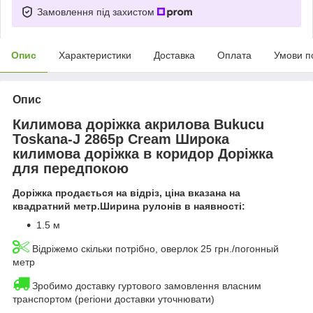
Замовлення під захистом
Опис
Характеристики
Доставка
Оплата
Умови п
Опис
Килимова доріжка акрилова Bukucu
Toskana-J 2865p Cream Широка
килимова доріжка в коридор Доріжка
для передпокою
Доріжка продається на відріз, ціна вказана на
квадратний метр.Ширина рулонів в наявності:
1.5 м
Відріжемо скільки потрібно, оверлок 25 грн./погонный
метр
Зробимо доставку гуртового замовлення власним
транспортом (регіони доставки уточнювати)