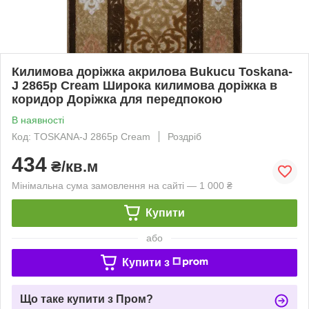
Килимова доріжка акрилова Bukucu Toskana-
J 2865p Cream Широка килимова доріжка в
коридор Доріжка для передпокою
В наявності
Код: TOSKANA-J 2865p Cream
Роздріб
434
₴/кв.м
Мінімальна сума замовлення на сайті — 1 000 ₴
Купити
або
Купити з
Що таке купити з Пром?