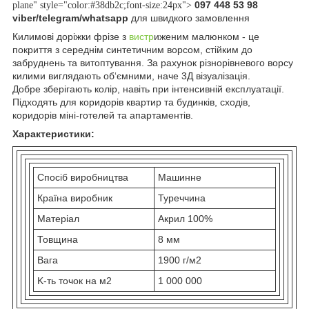
097 448 53 98
plane" style="color:#38db2c;font-size:24px">
viber/telegram/whatsapp
для швидкого замовлення
Килимові доріжки фрізе з
вистр
иженим малюнком - це
покриття з середнім синтетичним ворсом, стійким до
забруднень та витоптування. За рахунок різнорівневого ворсу
килими виглядають об‘ємними, наче 3Д візуалізація.
Добре зберігають колір, навіть при інтенсивній експлуатації.
Підходять для коридорів квартир та будинків, сходів,
коридорів міні-готелей та апартаментів.
Характеристики:
Спосіб виробництва
Машинне
Країна виробник
Туреччина
Матеріал
Акрил 100%
Товщина
8 мм
Вага
1900 г/м2
K-ть точок на м2
1 000 000