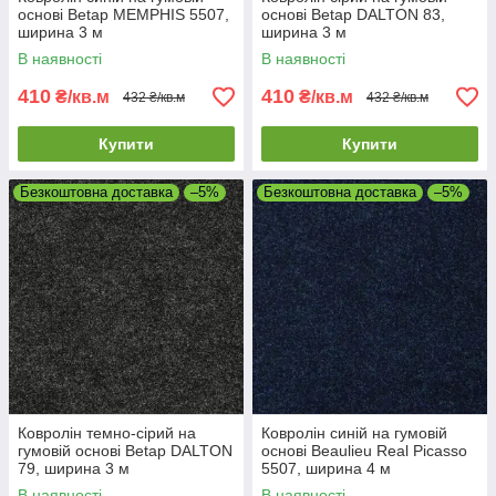
основі Betap MEMPHIS 5507,
основі Betap DALTON 83,
ширина 3 м
ширина 3 м
В наявності
В наявності
410
410
₴/кв.м
₴/кв.м
432 ₴/кв.м
432 ₴/кв.м
Купити
Купити
Безкоштовна доставка
–5%
Безкоштовна доставка
–5%
Ковролін темно-сірий на
Ковролін синій на гумовій
гумовій основі Betap DALTON
основі Beaulieu Real Picasso
79, ширина 3 м
5507, ширина 4 м
В наявності
В наявності