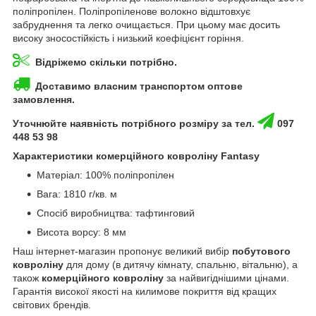
поліпропілен. Поліпропіленове волокно відштовхує
забруднення та легко очищається. При цьому має досить
високу зносостійкість і низький коефіцієнт горіння.
Відріжемо скільки потрібно.
Доставимо власним транспортом оптове
замовлення.
Уточнюйте наявність потрібного розміру за тел.
097
448 53 98
Характеристики комерційного ковроліну Fantasy
Матеріал: 100% поліпропілен
Вага: 1810 г/кв. м
Спосіб виробництва: тафтинговий
Висота ворсу: 8 мм
Наш інтернет-магазин пропонує великий вибір
побутового
ковроліну
для дому (в дитячу кімнату, спальню, вітальню), а
також
комерційного ковроліну
за найвигіднішими цінами.
Гарантія високої якості на килимове покриття від кращих
світових брендів.