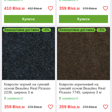
410
359
₴/кв.м
₴/кв.м
432 ₴/кв.м
378 ₴/кв.м
Купити
Купити
Безкоштовна доставка
–5%
Безкоштовна доставка
–5%
Ковролін чорний на гумовій
Ковролін коричневий на
основі Beaulieu Real Picasso
гумовій основі Beaulieu Real
2236, ширина 3 м
Picasso 7745, ширина 3 м
В наявності
В наявності
359
359
₴/кв.м
₴/кв.м
378 ₴/кв.м
378 ₴/кв.м