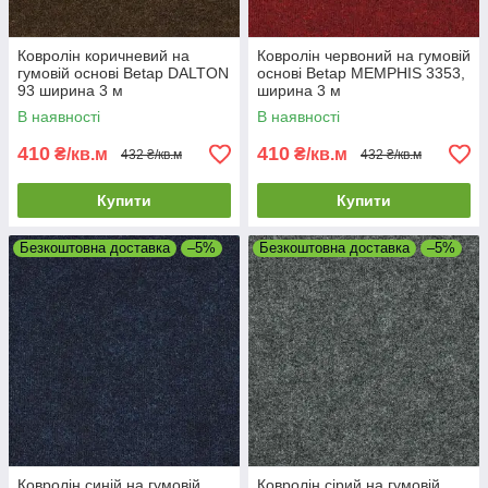
Ковролін коричневий на
Ковролін червоний на гумовій
гумовій основі Betap DALTON
основі Betap MEMPHIS 3353,
93 ширина 3 м
ширина 3 м
В наявності
В наявності
410
410
₴/кв.м
₴/кв.м
432 ₴/кв.м
432 ₴/кв.м
Купити
Купити
Безкоштовна доставка
–5%
Безкоштовна доставка
–5%
Ковролін синій на гумовій
Ковролін сірий на гумовій