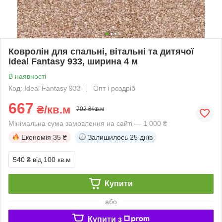
Ковролін для спальні, вітальні та дитячої
Ideal Fantasy 933, ширина 4 м
В наявності
Код: Ideal Fantasy 933
Опт і роздріб
667
₴/кв.м
702 ₴/кв.м
Мінімальна сума замовлення на сайті — 1 000 ₴
Економія
35 ₴
Залишилось
25 днів
540 ₴
від 100 кв.м
Купити
або
Купити з