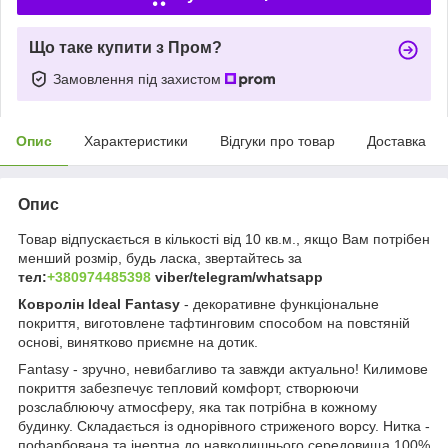
Що таке купити з Пром?
Замовлення під захистом
Опис
Характеристики
Відгуки про товар
Доставка
Опис
Товар відпускається в кількості від 10 кв.м., якщо Вам потрібен
менший розмір, будь ласка, звертайтесь за
тел:
+380974485398
viber/telegram/whatsapp
Ковролін Ideal Fantasy
- декоративне функціональне
покриття, виготовлене тафтинговим способом на повстяній
основі, винятково приємне на дотик.
Fantasy - зручно, невибагливо та завжди актуально! Килимове
покриття забезпечує тепловий комфорт, створюючи
розслаблюючу атмосферу, яка так потрібна в кожному
будинку. Складається із однорівного стриженого ворсу. Нитка -
пофарбована та інертна до навколишнього середовища 100%