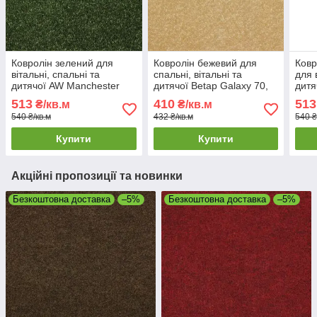
Ковролін зелений для
Ковролін бежевий для
Ковр
вітальні, спальні та
спальні, вітальні та
для 
дитячої AW Manchester
дитячої Betap Galaxy 70,
дитя
24, ширина 4 м
ширина 4 м.
22, 
513
410
513
₴/кв.м
₴/кв.м
540 ₴/кв.м
432 ₴/кв.м
540 ₴
Купити
Купити
Акційні пропозиції та новинки
Безкоштовна доставка
–5%
Безкоштовна доставка
–5%