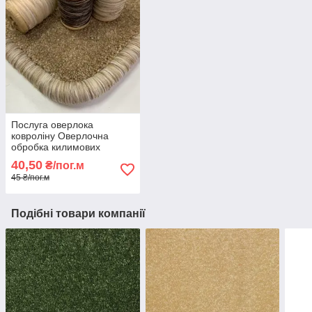
Послуга оверлока
ковроліну Оверлочна
обробка килимових
покриттів Професійний
40,50
₴/пог.м
оверлок ковроліну
45 ₴/пог.м
Подібні товари компанії