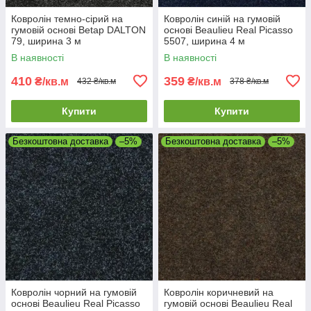
Ковролін темно-сірий на
Ковролін синій на гумовій
гумовій основі Betap DALTON
основі Beaulieu Real Picasso
79, ширина 3 м
5507, ширина 4 м
В наявності
В наявності
410
359
₴/кв.м
₴/кв.м
432 ₴/кв.м
378 ₴/кв.м
Купити
Купити
Безкоштовна доставка
–5%
Безкоштовна доставка
–5%
Ковролін чорний на гумовій
Ковролін коричневий на
основі Beaulieu Real Picasso
гумовій основі Beaulieu Real