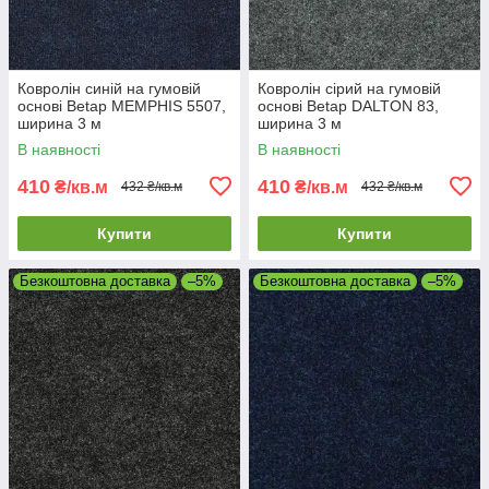
Ковролін синій на гумовій
Ковролін сірий на гумовій
основі Betap MEMPHIS 5507,
основі Betap DALTON 83,
ширина 3 м
ширина 3 м
В наявності
В наявності
410
410
₴/кв.м
₴/кв.м
432 ₴/кв.м
432 ₴/кв.м
Купити
Купити
Безкоштовна доставка
–5%
Безкоштовна доставка
–5%