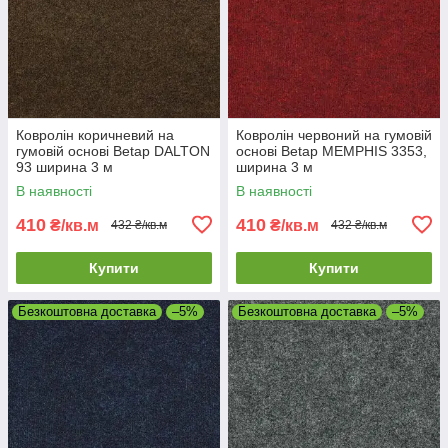
Ковролін коричневий на
Ковролін червоний на гумовій
гумовій основі Betap DALTON
основі Betap MEMPHIS 3353,
93 ширина 3 м
ширина 3 м
В наявності
В наявності
410
410
₴/кв.м
₴/кв.м
432 ₴/кв.м
432 ₴/кв.м
Купити
Купити
Безкоштовна доставка
–5%
Безкоштовна доставка
–5%