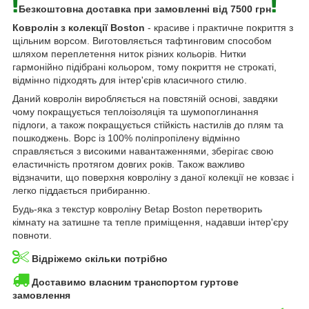
Безкоштовна доставка при замовленні від 7500 грн
Ковролін з колекції Boston
- красиве і практичне покриття з
щільним ворсом. Виготовляється тафтинговим способом
шляхом переплетення ниток різних кольорів. Нитки
гармонійно підібрані кольором, тому покриття не строкаті,
відмінно підходять для інтер'єрів класичного стилю.
Даний ковролін виробляється на повстяній основі, завдяки
чому покращується теплоізоляція та шумопоглинання
підлоги, а також покращується стійкість настилів до плям та
пошкоджень. Ворс із 100% поліпропілену відмінно
справляється з високими навантаженнями, зберігає свою
еластичність протягом довгих років. Також важливо
відзначити, що поверхня ковроліну з даної колекції не ковзає і
легко піддається прибиранню.
Будь-яка з текстур ковроліну Betap Boston перетворить
кімнату на затишне та тепле приміщення, надавши інтер'єру
повноти.
Відріжемо скільки потрібно
Доставимо власним транспортом гуртове
замовлення