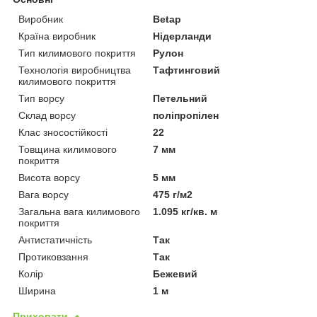
Виробник
Betap
Країна виробник
Нідерланди
Тип килимового покриття
Рулон
Технологія виробництва
Тафтинговий
килимового покриття
Тип ворсу
Петельний
Склад ворсу
поліпропілен
Клас зносостійкості
22
Товщина килимового
7 мм
покриття
Висота ворсу
5 мм
Вага ворсу
475 г/м2
Загальна вага килимового
1.095 кг/кв. м
покриття
Антистатичність
Так
Протиковзання
Так
Колір
Бежевий
Ширина
1 м
Приховати