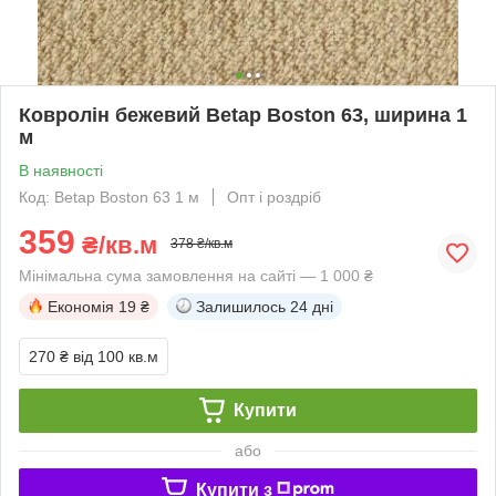
Ковролін бежевий Betap Boston 63, ширина 1
м
В наявності
Код: Betap Boston 63 1 м
Опт і роздріб
359
₴/кв.м
378 ₴/кв.м
Мінімальна сума замовлення на сайті — 1 000 ₴
Економія
19 ₴
Залишилось
24 дні
270 ₴
від 100 кв.м
Купити
або
Купити з