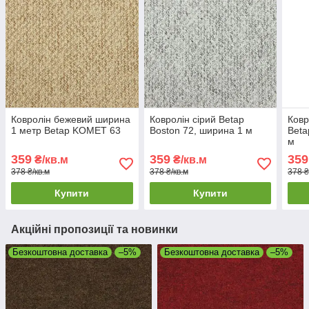
Ковролін бежевий ширина
Ковролін сірий Betap
Ковр
1 метр Betap KOMET 63
Boston 72, ширина 1 м
Beta
м
359
359
359
₴/кв.м
₴/кв.м
378 ₴/кв.м
378 ₴/кв.м
378 ₴
Купити
Купити
Акційні пропозиції та новинки
Безкоштовна доставка
–5%
Безкоштовна доставка
–5%