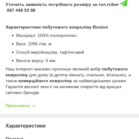
Уточніть наявність потрібного розміру за тел./viber
097 448 53 98
Характеристики побутового ковроліну Boston
Матеріал: 100% поліпропілен
Вага: 1095 г/кв. м
Спосіб виробництва: тафтінговий
Висота ворсу: 5 мм
Наш інтернет-магазин пропонує великий вибір
побутового
ковроліну
для дому (в дитячу кімнату, спальню, вітальню), а
також
комерційного ковроліну
за найвигіднішими цінами.
Гарантія високої якості на килимове покриття від кращих
світових брендів.
Приховати
Характеристики
Основні