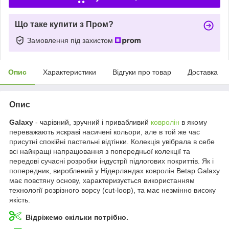
Що таке купити з Пром?
Замовлення під захистом
Опис
Характеристики
Відгуки про товар
Доставка
Опис
Galaxy
- чарівний, зручний і привабливий
ковролін
в якому
переважають яскраві насичені кольори, але в той же час
присутні спокійні пастельні відтінки. Колекція увібрала в себе
всі найкращі напрацювання з попередньої колекції та
передові сучасні розробки індустрії підлогових покриттів. Як і
попередник, вироблений у Нідерландах ковролін Betap Galaxy
має повстяну основу, характеризується використанням
технології розрізного ворсу (cut-loop), та має незмінно високу
якість.
Відріжемо скільки потрібно.