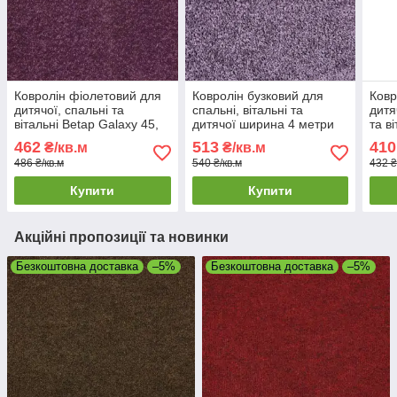
Ковролін фіолетовий для
Ковролін бузковий для
Ковр
дитячої, спальні та
спальні, вітальні та
дитя
вітальні Betap Galaxy 45,
дитячої ширина 4 метри
та в
ширина 3 м
Betap MADEIRA 813
82, 
462
513
410
₴/кв.м
₴/кв.м
486 ₴/кв.м
540 ₴/кв.м
432 ₴
Купити
Купити
Акційні пропозиції та новинки
Безкоштовна доставка
–5%
Безкоштовна доставка
–5%