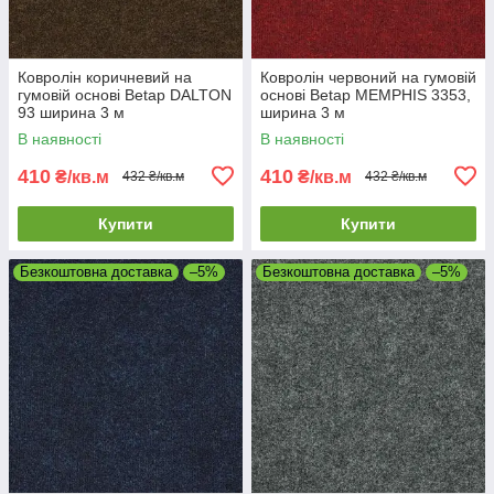
Ковролін коричневий на
Ковролін червоний на гумовій
гумовій основі Betap DALTON
основі Betap MEMPHIS 3353,
93 ширина 3 м
ширина 3 м
В наявності
В наявності
410
410
₴/кв.м
₴/кв.м
432 ₴/кв.м
432 ₴/кв.м
Купити
Купити
Безкоштовна доставка
–5%
Безкоштовна доставка
–5%