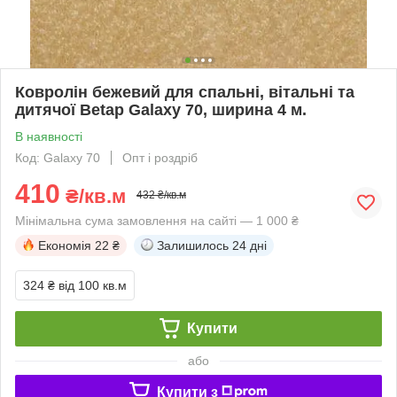
Ковролін бежевий для спальні, вітальні та
дитячої Betap Galaxy 70, ширина 4 м.
В наявності
Код: Galaxy 70
Опт і роздріб
410
₴/кв.м
432 ₴/кв.м
Мінімальна сума замовлення на сайті — 1 000 ₴
Економія
22 ₴
Залишилось
24 дні
324 ₴
від 100 кв.м
Купити
або
Купити з