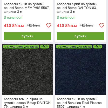
Ковролін синій на гумовій
Ковролін сірий на гумовій
основі Betap MEMPHIS 5507,
основі Betap DALTON 83,
ширина 3 м
ширина 3 м
В наявності
В наявності
410
410
₴/кв.м
₴/кв.м
432 ₴/кв.м
432 ₴/кв.м
Купити
Купити
Безкоштовна доставка
–5%
Безкоштовна доставка
–5%
Ковролін темно-сірий на
Ковролін синій на гумовій
гумовій основі Betap DALTON
основі Beaulieu Real Picasso
79, ширина 3 м
5507, ширина 4 м