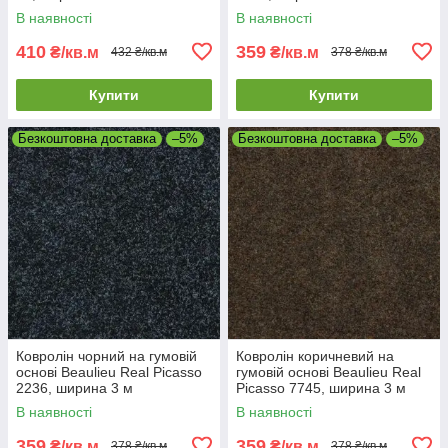
В наявності
В наявності
410
359
₴/кв.м
₴/кв.м
432 ₴/кв.м
378 ₴/кв.м
Купити
Купити
Безкоштовна доставка
–5%
Безкоштовна доставка
–5%
Ковролін чорний на гумовій
Ковролін коричневий на
основі Beaulieu Real Picasso
гумовій основі Beaulieu Real
2236, ширина 3 м
Picasso 7745, ширина 3 м
В наявності
В наявності
359
359
₴/кв.м
₴/кв.м
378 ₴/кв.м
378 ₴/кв.м