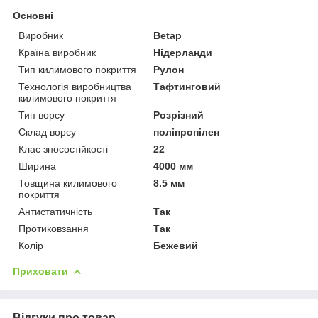
Основні
Виробник
Betap
Країна виробник
Нідерланди
Тип килимового покриття
Рулон
Технологія виробництва
Тафтинговий
килимового покриття
Тип ворсу
Розрізний
Склад ворсу
поліпропілен
Клас зносостійкості
22
Ширина
4000 мм
Товщина килимового
8.5 мм
покриття
Антистатичність
Так
Протиковзання
Так
Колір
Бежевий
Приховати
Відгуки про товар