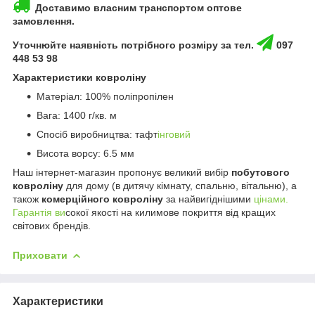
Доставимо власним транспортом оптове
замовлення.
Уточнюйте наявність потрібного розміру за тел.
097
448 53 98
Характеристики ковроліну
Матеріал: 100% поліпропілен
Вага: 1400 г/кв. м
Спосіб виробництва: тафт
інговий
Висота ворсу: 6.5 мм
Наш інтернет-магазин пропонує великий вибір
побутового
ковроліну
для дому (в дитячу кімнату, спальню, вітальню), а
також
комерційного ковроліну
за найвигіднішими
цінами.
Гарантія ви
сокої якості на килимове покриття від кращих
світових брендів.
Приховати
Характеристики