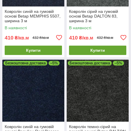
Ковролін синій на гумовій
Ковролін сірий на гумовій
основі Betap MEMPHIS 5507,
основі Betap DALTON 83,
ширина 3 м
ширина 3 м
В наявності
В наявності
410
410
₴/кв.м
₴/кв.м
432 ₴/кв.м
432 ₴/кв.м
Купити
Купити
Безкоштовна доставка
–5%
Безкоштовна доставка
–5%
Ковролін синій на гумовій
Ковролін темно-сірий на