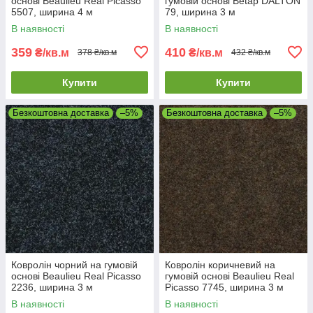
основі Beaulieu Real Picasso
гумовій основі Betap DALTON
5507, ширина 4 м
79, ширина 3 м
В наявності
В наявності
359
410
₴/кв.м
₴/кв.м
378 ₴/кв.м
432 ₴/кв.м
Купити
Купити
Безкоштовна доставка
–5%
Безкоштовна доставка
–5%
Ковролін чорний на гумовій
Ковролін коричневий на
основі Beaulieu Real Picasso
гумовій основі Beaulieu Real
2236, ширина 3 м
Picasso 7745, ширина 3 м
В наявності
В наявності