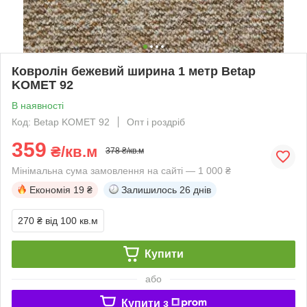
Ковролін бежевий ширина 1 метр Betap
KOMET 92
В наявності
Код: Betap KOMET 92
Опт і роздріб
359
₴/кв.м
378 ₴/кв.м
Мінімальна сума замовлення на сайті — 1 000 ₴
Економія
19 ₴
Залишилось
26 днів
270 ₴
від 100 кв.м
Купити
або
Купити з