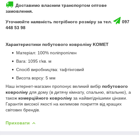
Доставимо власним транспортом оптове
замовлення.
Уточнюйте наявність потрібного розміру за тел.
097
448 53 98
Характеристики побутового ковроліну KOMET
Матеріал: 100% поліпропілен
Вага: 1095 г/кв. м
Спосіб виробництва: тафтінговий
Висота ворсу: 5 мм
Наш інтернет-магазин пропонує великий вибір
побутового
ковроліну
для дому (в дитячу кімнату, спальню, вітальню), а
також
комерційного ковроліну
за найвигіднішими цінами.
Гарантія високої якості на килимове покриття від кращих
світових брендів.
Приховати