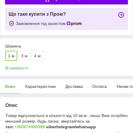
Що таке купити з Пром?
Замовлення під захистом
Ширина
1 м
3 м
4 м
В наявності
Опис
Характеристики
Доставка
Оплата
Умови п
Опис
Товар відпускається в кількості від 10 кв.м., якщо Вам потрібен
менший розмір, будь ласка, звертайтесь за
тел:
+380974485398
viber/telegram/whatsapp