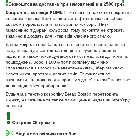
Безкоштовна доставка при замовленні від 2500 грн
Ковролін з колекції KOMET
- красиве і практичне покриття з
щільним ворсом. Виготовляється тафтинговим способом
шляхом переплетення ниток різних кольорів. Нитки
гармонійно підібрані кольором, тому покриття не строкаті,
відмінно підходять для інтер'єрів класичного стилю.
Даний ковролін виробляється на повстяній основі, завдяки
чому покращується теплоізоляція та шумопоглинання
підлоги, а також покращується стійкість настилів до плям та
пошкоджень. Ворс із 100% поліпропілену відмінно
справляється з високими навантаженнями, зберігає свою
еластичність протягом довгих років. Також важливо
відзначити, що поверхня ковроліну з даної колекції не ковзає і
легко піддається прибиранню.
Будь-яка з текстур ковроліну Betap Boston перетворить
кімнату на затишне та тепле приміщення, надавши інтер'єру
повноти.
Оверлок 35 грн/м. п.
Відріжемо скільки потрібно.