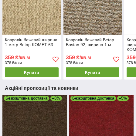
Ковролін бежевий ширина
Ковролін бежевий Betap
Ковр
1 метр Betap KOMET 63
Boston 92, ширина 1 м
шири
KOM
359
359
359
₴/кв.м
₴/кв.м
378 ₴/кв.м
378 ₴/кв.м
378 ₴
Купити
Купити
Акційні пропозиції та новинки
Безкоштовна доставка
–5%
Безкоштовна доставка
–5%