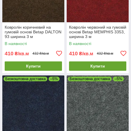
Ковролін коричневий на
Ковролін червоний на гумовій
гумовій основі Betap DALTON
основі Betap MEMPHIS 3353,
93 ширина 3 м
ширина 3 м
В наявності
В наявності
410
410
₴/кв.м
₴/кв.м
432 ₴/кв.м
432 ₴/кв.м
Купити
Купити
Безкоштовна доставка
–5%
Безкоштовна доставка
–5%