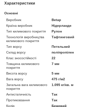
Характеристики
Основні
Виробник
Betap
Країна виробник
Нідерланди
Тип килимового покриття
Рулон
Технологія виробництва
Тафтинговий
килимового покриття
Тип ворсу
Петельний
Склад ворсу
поліпропілен
Клас зносостійкості
22
Товщина килимового
7 мм
покриття
Висота ворсу
5 мм
Вага ворсу
475 г/м2
Загальна вага килимового
1.095 кг/кв. м
покриття
Антистатичність
Так
Протиковзання
Так
Колір
Бежевий