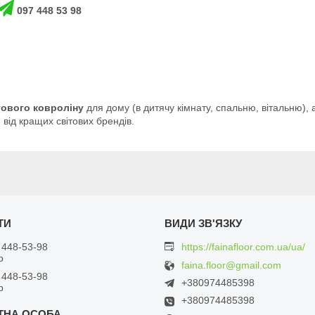
097 448 53 98
ового ковроліну
для дому (в дитячу кімнату, спальню, вітальню),
 від кращих світових брендів.
 448-53-98
https://fainafloor.com.ua/ua/
р
faina.floor@gmail.com
 448-53-98
+380974485398
р
+380974485398