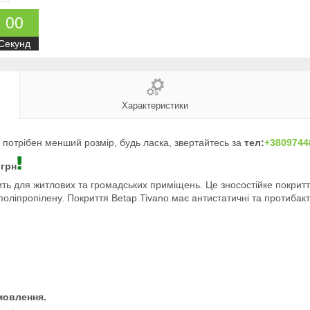
0
0
Секунд
Характеристики
ам потрібен менший розмір, будь ласка, звертайтесь за
тел:
+3809744
 грн
ить для житлових та громадських приміщень. Це зносостійке покритт
поліпропілену. Покриття Betap Tivano має антистатичні та протибакт
мовлення.