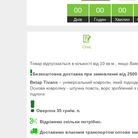
0
0
0
0
0
0
Днів
Годин
Хвилин
Опис
Товар відпускається в кількості від 10 кв.м., якщо В
Безкоштовна доставка при замовленні від 2500
Betap Tivano
– універсальний ковролін, який підход
Основа ковроліну - штучна повсть, ворс зроблений з 
підлоги.
Оверлок 35 грн/м. п.
Відріжемо скільки потрібно.
Доставимо власним транспортом оптове за