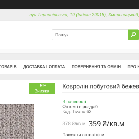
вул.Тернопільська, 19 (Індекс 29018), Хмельницький
ТОВАРІВ
ДОСТАВКА І ОПЛАТА
ПОВЕРНЕННЯ ТА ОБМІН
ПРО 
Ковролін побутовий бежев
–5%
В наявності
Оптом і в роздріб
Код:
Tivano 62
359 ₴/кв.м
378 ₴/кв.м
Показати оптові ціни