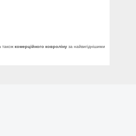
 а також
комерційного ковроліну
за найвигіднішими