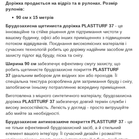
Доріжка продається на відріз та в рулонах. Розмір
рулонів:
90 см х 15 метрів
Брудозахисна щетиниста доріжка PLASTTURF 37
- це
інноваційне та стійке рішення для підтримання чистоти у
вашому будинку, офісі або інших приміщеннях з підвищеним
потоком відвідувачів. Поєднання високоякісних матеріалів і
сучасних технологій робить цю доріжку надійним засобом для
захисту підлог від бруду, піска та снігу.
Ширина 90 см
забезпечує ефективну смугу захисту, що
робить щетинисте брудозахисне покриття
PLASTTURF
37
ідеальним вибором для вхідних зон або проходів. Її
спеціальна текстура розроблена для затримання бруду і снігу,
запобігаючи їхньому потраплянню всередину приміщення.
Виготовлена з міцного синтетичного матеріалу, брудозахисна
доріжка
PLASTTURF 37
забезпечує довгий термін служби і
високу зносостійкість. Легкість у догляді - просто витрушуйте
або мийте за необхідності.
Брудозахисне антиковзаюче покриття PLASTTURF 37
- це
не тільки ефективний брудозахисний засіб, а й стильний
елемент вашого інтер'єру. Її сучасний дизайн і розмаїття