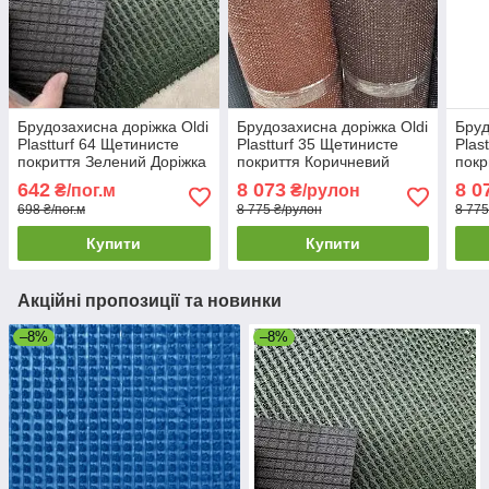
Брудозахисна доріжка Oldi
Брудозахисна доріжка Oldi
Бруд
Plastturf 64 Щетинисте
Plastturf 35 Щетинисте
Plas
покриття Зелений Доріжка
покриття Коричневий
покр
для збору бруду і вологи
Щетиниста брудозахисна
бруд
642
8 073
8 0
₴/пог.м
₴/рулон
доріжка в рулоні
торг
698 ₴/пог.м
8 775 ₴/рулон
8 775
Купити
Купити
Акційні пропозиції та новинки
–8%
–8%