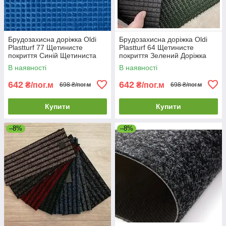
Брудозахисна доріжка Oldi
Брудозахисна доріжка Oldi
Plastturf 77 Щетинисте
Plastturf 64 Щетинисте
покриття Синій Щетиниста
покриття Зелений Доріжка
брудозахисна доріжка для
для збору бруду і вологи
В наявності
В наявності
готелю
642
642
₴/пог.м
₴/пог.м
698 ₴/пог.м
698 ₴/пог.м
Купити
Купити
–8%
–8%