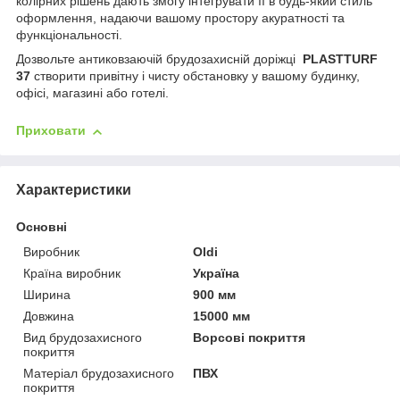
колірних рішень дають змогу інтегрувати її в будь-який стиль
оформлення, надаючи вашому простору акуратності та
функціональності.
Дозвольте антиковзаючій брудозахисній доріжці
PLASTTURF
37
створити привітну і чисту обстановку у вашому будинку,
офісі, магазині або готелі.
Приховати
Характеристики
Основні
Виробник
Oldi
Країна виробник
Україна
Ширина
900 мм
Довжина
15000 мм
Вид брудозахисного
Ворсові покриття
покриття
Матеріал брудозахисного
ПВХ
покриття