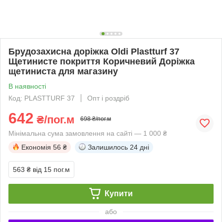
Брудозахисна доріжка Oldi Plastturf 37
Щетинисте покриття Коричневий Доріжка
щетиниста для магазину
В наявності
Код: PLASTTURF 37
Опт і роздріб
642
₴/пог.м
698 ₴/пог.м
Мінімальна сума замовлення на сайті — 1 000 ₴
Економія
56 ₴
Залишилось
24 дні
563 ₴
від 15 пог.м
Купити
або