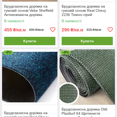
Брудозахисна доріжка на
Брудозахисна доріжка на
гумовій основі Vebe Sheffield
гумовій основі Real Chevy
Антиковзаюча доріжка
2236 Темно-сірий
брудозахисна
Вологопоглинаюча
В наявності
В наявності
брудозахисна доріжка
455
290
₴/кв.м
₴/кв.м
495 ₴/кв.м
315 ₴/кв.м
Купити
Купити
–8%
–8%
Брудозахисна доріжка Oldi
Брудозахисна доріжка на
Plastturf 64 Щетинисте
гумовій основі Real Chevy