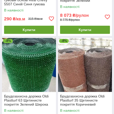
покриття Зелений
5507 Синій Синя гумова
Комерційна брудозахисна
В наявності
доріжка для бруду
доріжка
В наявності
8 073
₴/рулон
290
₴/кв.м
315 ₴/кв.м
8 775 ₴/рулон
Купити
Купити
–8%
–8%
Брудозахисна доріжка Oldi
Брудозахисна доріжка Oldi
Plastturf 63 Щетинисте
Plastturf 35 Щетинисте
покриття Зелений Широка
покриття Коричневий
брудозахисна доріжка
Щетиниста брудозахисна
В наявності
В наявності
доріжка в рулоні