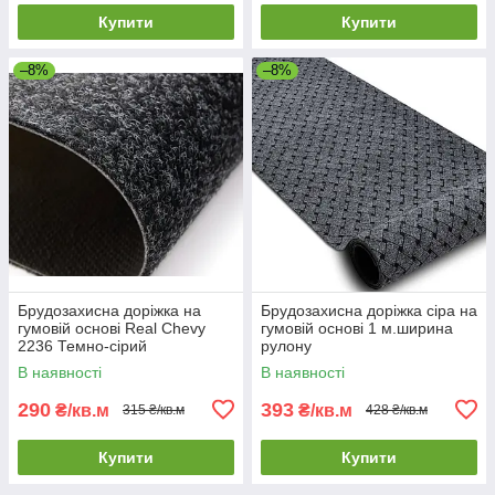
Купити
Купити
–8%
–8%
Брудозахисна доріжка на
Брудозахисна доріжка сіра на
гумовій основі Real Chevy
гумовій основі 1 м.ширина
2236 Темно-сірий
рулону
Вологопоглинаюча
В наявності
В наявності
брудозахисна доріжка
290
393
₴/кв.м
₴/кв.м
315 ₴/кв.м
428 ₴/кв.м
Купити
Купити