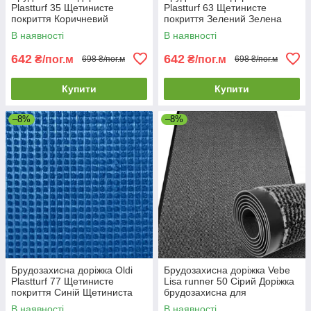
Plastturf 35 Щетинисте
Plastturf 63 Щетинисте
покриття Коричневий
покриття Зелений Зелена
Вологопоглинаюча
брудозахисна доріжка на
В наявності
В наявності
брудозахисна доріжка
метраж
642
642
₴/пог.м
₴/пог.м
698 ₴/пог.м
698 ₴/пог.м
Купити
Купити
–8%
–8%
Брудозахисна доріжка Oldi
Брудозахисна доріжка Vebe
Plastturf 77 Щетинисте
Lisa runner 50 Сірий Доріжка
покриття Синій Щетиниста
брудозахисна для
брудозахисна доріжка для
комерційних приміщень
В наявності
В наявності