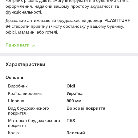
колірних рішень дають змогу інтегрувати її в будь-який стиль
оформлення, надаючи вашому простору акуратності та
функціональності.
Дозвольте антиковзаючій брудозахисній доріжці
PLASTTURF
64
створити привітну і чисту обстановку у вашому будинку,
офісі, магазині або готелі.
Приховати
Характеристики
Основні
Виробник
Oldi
Країна виробник
Україна
Ширина
900 мм
Вид брудозахисного
Ворсові покриття
покриття
Матеріал брудозахисного
ПВХ
покриття
Колір
Зелений