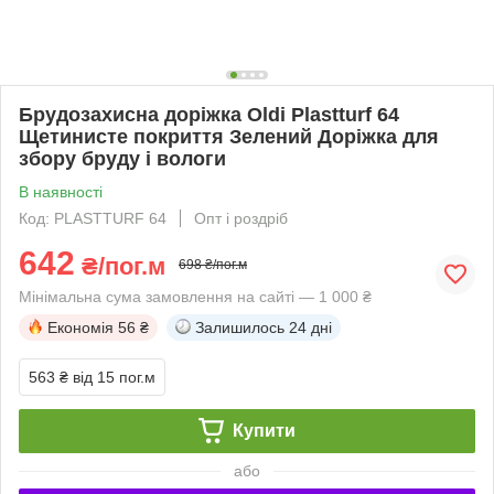
Брудозахисна доріжка Oldi Plastturf 64
Щетинисте покриття Зелений Доріжка для
збору бруду і вологи
В наявності
Код: PLASTTURF 64
Опт і роздріб
642
₴/пог.м
698 ₴/пог.м
Мінімальна сума замовлення на сайті — 1 000 ₴
Економія
56 ₴
Залишилось
24 дні
563 ₴
від 15 пог.м
Купити
або