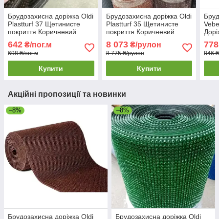
Брудозахисна доріжка Oldi
Брудозахисна доріжка Oldi
Бруд
Plastturf 37 Щетинисте
Plastturf 35 Щетинисте
Vebe
покриття Коричневий
покриття Коричневий
Дорі
Доріжка щетиниста для
Щетиниста брудозахисна
коме
642
8 073
778
₴/пог.м
₴/рулон
магазину
доріжка в рулоні
698 ₴/пог.м
8 775 ₴/рулон
846 ₴
Купити
Купити
Акційні пропозиції та новинки
–8%
–8%
Брудозахисна доріжка Oldi
Брудозахисна доріжка Oldi