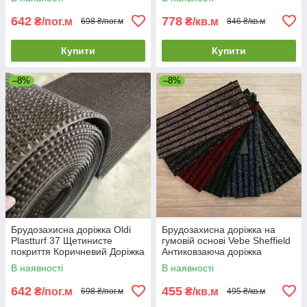
готелю
642
778
₴/пог.м
₴/кв.м
698 ₴/пог.м
846 ₴/кв.м
Купити
Купити
–8%
–8%
Брудозахисна доріжка Oldi
Брудозахисна доріжка на
Plastturf 37 Щетинисте
гумовій основі Vebe Sheffield
покриття Коричневий Доріжка
Антиковзаюча доріжка
щетиниста для магазину
брудозахисна
В наявності
В наявності
642
455
₴/пог.м
₴/кв.м
698 ₴/пог.м
495 ₴/кв.м