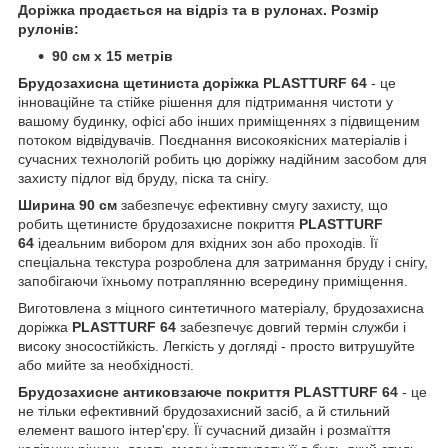
Доріжка продається на відріз та в рулонах. Розмір
рулонів:
90 см х 15 метрів
Брудозахисна щетиниста доріжка PLASTTURF 64
- це
інноваційне та стійке рішення для підтримання чистоти у
вашому будинку, офісі або інших приміщеннях з підвищеним
потоком відвідувачів. Поєднання високоякісних матеріалів і
сучасних технологій робить цю доріжку надійним засобом для
захисту підлог від бруду, піска та снігу.
Ширина 90 см
забезпечує ефективну смугу захисту, що
робить щетинисте брудозахисне покриття
PLASTTURF
64
ідеальним вибором для вхідних зон або проходів. Її
спеціальна текстура розроблена для затримання бруду і снігу,
запобігаючи їхньому потраплянню всередину приміщення.
Виготовлена з міцного синтетичного матеріалу, брудозахисна
доріжка
PLASTTURF 64
забезпечує довгий термін служби і
високу зносостійкість. Легкість у догляді - просто витрушуйте
або мийте за необхідності.
Брудозахисне антиковзаюче покриття PLASTTURF 64
- це
не тільки ефективний брудозахисний засіб, а й стильний
елемент вашого інтер'єру. Її сучасний дизайн і розмаїття