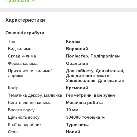
Приховати
Характеристики
Основні атрибути
Тип
Килим
Вид килима
Ворсовий
Склад килима
Поліестер, Поліпропілен
Форма килима
Овальний
Призначення килима/
Для кабінету, Для вітальні,
доріжки
Для дитячої кімнати,
Універсальне, Для спальні
Колір
Кремовий
Тематика декору, малюнка
Геометричні візерунки
Виготовлення килима
Машинна робота
Висота ворсу
10 мм
Щільність ворсу
304000 точок/кв.м
Країна виробник
Туреччина
Стан
Новий