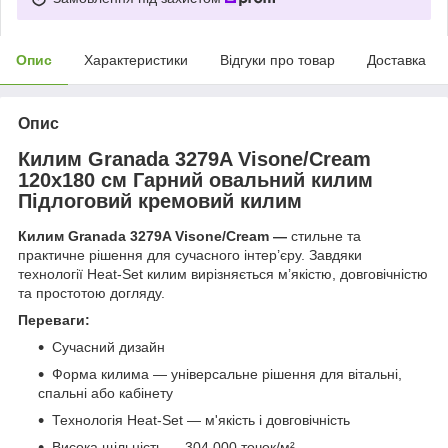
Опис
Характеристики
Відгуки про товар
Доставка
Опис
Килим Granada 3279A Visone/Cream
120х180 см Гарний овальний килим
Підлоговий кремовий килим
Килим Granada 3279A Visone/Cream —
стильне та
практичне рішення для сучасного інтер’єру. Завдяки
технології Heat‑Set килим вирізняється м’якістю, довговічністю
та простотою догляду.
Переваги:
Сучасний дизайн
Форма килима — універсальне рішення для вітальні,
спальні або кабінету
Технологія Heat‑Set — м'якість і довговічність
Висока щільність — 304 000 точок/м²