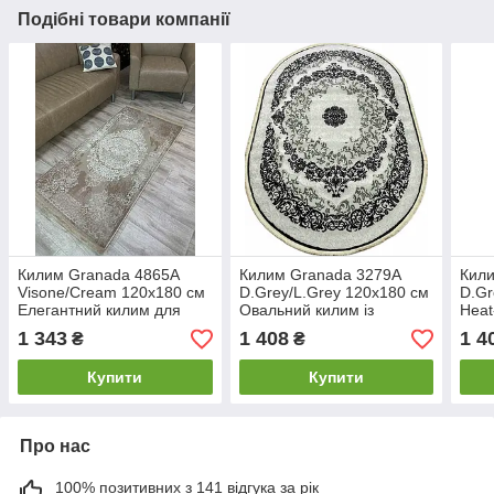
Подібні товари компанії
Килим Granada 4865A
Килим Granada 3279A
Кил
Visone/Cream 120х180 см
D.Grey/L.Grey 120х180 см
D.Gr
Елегантний килим для
Овальний килим із
Heat
підлоги
середнім ворсом
підл
1 343
1 408
1 4
₴
₴
Купити
Купити
Про нас
100% позитивних з 141 відгука за рік