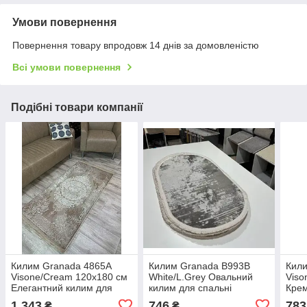
Умови повернення
Повернення товару впродовж 14 днів за домовленістю
Всі умови повернення
Подібні товари компанії
Килим Granada 4865A
Килим Granada B993B
Кили
Visone/Cream 120х180 см
White/L.Grey Овальний
Viso
Елегантний килим для
килим для спальні
Крем
підлоги
Підлоговий килим для
візе
1 343
746
783
₴
₴