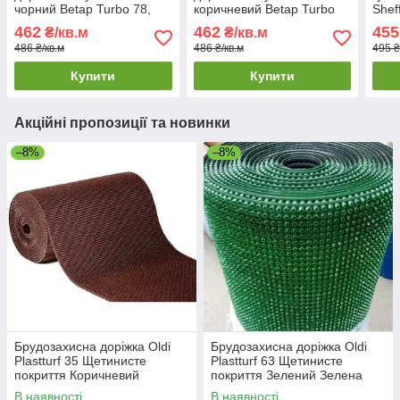
чорний Betap Turbo 78,
коричневий Betap Turbo
Shef
ширина 0.8 м
97, ширина 0.8 м
Дорі
462
462
455
₴/кв.м
₴/кв.м
для 
486 ₴/кв.м
486 ₴/кв.м
495 ₴
Купити
Купити
Акційні пропозиції та новинки
–8%
–8%
Брудозахисна доріжка Oldi
Брудозахисна доріжка Oldi
Plastturf 35 Щетинисте
Plastturf 63 Щетинисте
покриття Коричневий
покриття Зелений Зелена
Вологопоглинаюча
брудозахисна доріжка на
В наявності
В наявності