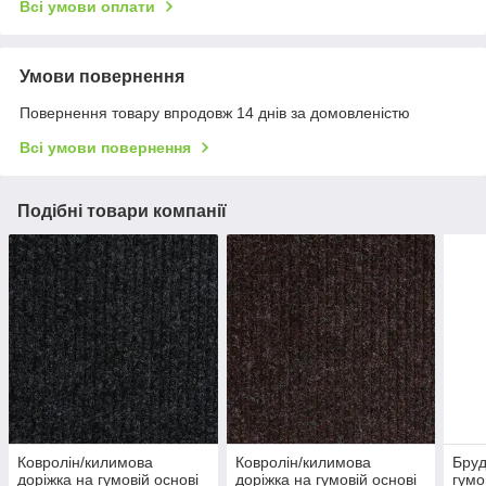
Всі умови оплати
Умови повернення
Повернення товару впродовж 14 днів за домовленістю
Всі умови повернення
Подібні товари компанії
Ковролін/килимова
Ковролін/килимова
Бруд
доріжка на гумовій основі
доріжка на гумовій основі
гумо