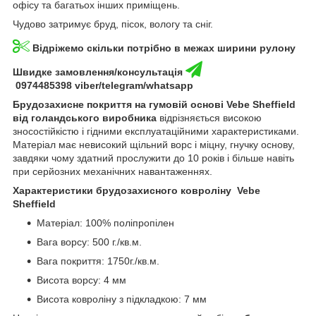
офісу та багатьох інших приміщень.
Чудово затримує бруд, пісок, вологу та сніг.
Відріжемо скільки потрібно в межах ширини рулону
Швидке замовлення/консультація
0974485398 viber/telegram/whatsapp
Брудозахисне покриття на гумовій основі Vebe Sheffield
від голандського виробника
відрізняється високою
зносостійкістю і гідними експлуатаційними характеристиками.
Матеріал має невисокий щільний ворс і міцну, гнучку основу,
завдяки чому здатний прослужити до 10 років і більше навіть
при серйозних механічних навантаженнях.
Характеристики брудозахисного ковроліну Vebe
Sheffield
Матеріал: 100% поліпропілен
Вага ворсу: 500 г./кв.м.
Вага покриття: 1750г./кв.м.
Висота ворсу: 4 мм
Висота ковроліну з підкладкою: 7 мм