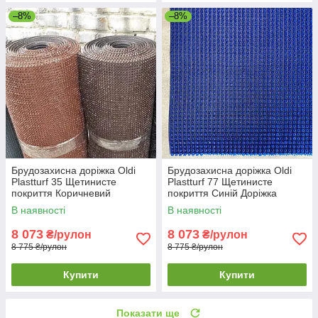
–8%
–8%
Брудозахисна доріжка Oldi
Брудозахисна доріжка Oldi
Plastturf 35 Щетинисте
Plastturf 77 Щетинисте
покриття Коричневий
покриття Синій Доріжка
Щетиниста брудозахисна
брудозахисна для торгового
В наявності
В наявності
доріжка в рулоні
залу
8 073
8 073
₴/рулон
₴/рулон
8 775 ₴/рулон
8 775 ₴/рулон
Купити
Купити
Показати ще