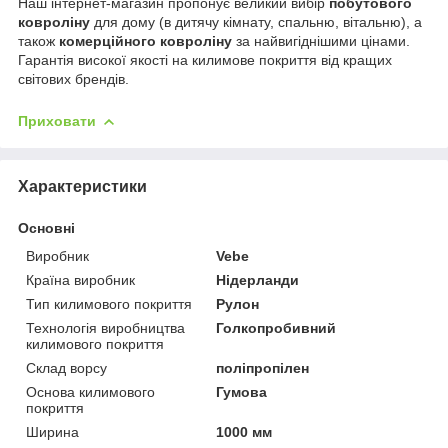
Наш інтернет-магазин пропонує великий вибір
побутового
ковроліну
для дому (в дитячу кімнату, спальню, вітальню), а
також
комерційного ковроліну
за найвигіднішими цінами.
Гарантія високої якості на килимове покриття від кращих
світових брендів.
Приховати
Характеристики
Основні
Виробник
Vebe
Країна виробник
Нідерланди
Тип килимового покриття
Рулон
Технологія виробництва
Голкопробивний
килимового покриття
Склад ворсу
поліпропілен
Основа килимового
Гумова
покриття
Ширина
1000 мм