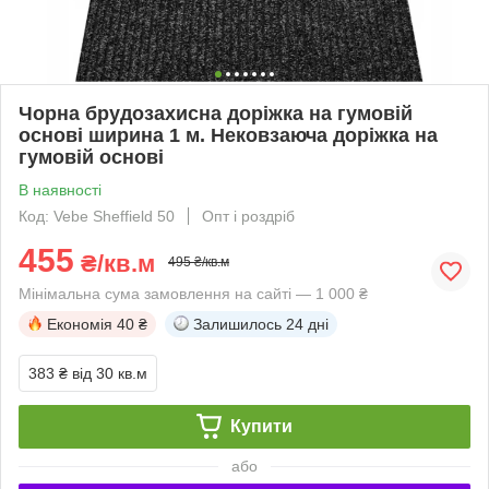
Чорна брудозахисна доріжка на гумовій
основі ширина 1 м. Нековзаюча доріжка на
гумовій основі
В наявності
Код: Vebe Sheffield 50
Опт і роздріб
455
₴/кв.м
495 ₴/кв.м
Мінімальна сума замовлення на сайті — 1 000 ₴
Економія
40 ₴
Залишилось
24 дні
383 ₴
від 30 кв.м
Купити
або