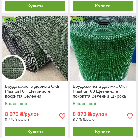
Купити
Купити
–8%
–8%
Брудозахисна доріжка Oldi
Брудозахисна доріжка Oldi
Plastturf 64 Щетинисте
Plastturf 63 Щетинисте
покриття Зелений
покриття Зелений Широка
Комерційна брудозахисна
брудозахисна доріжка
В наявності
В наявності
доріжка
8 073
8 073
₴/рулон
₴/рулон
8 775 ₴/рулон
8 775 ₴/рулон
Купити
Купити