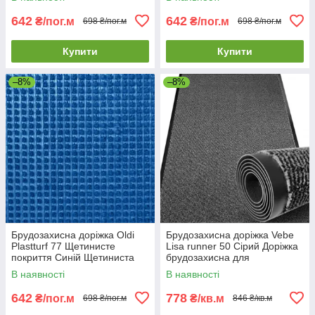
брудозахисна доріжка
метраж
642
642
₴/пог.м
₴/пог.м
698 ₴/пог.м
698 ₴/пог.м
Купити
Купити
–8%
–8%
Брудозахисна доріжка Oldi
Брудозахисна доріжка Vebe
Plastturf 77 Щетинисте
Lisa runner 50 Сірий Доріжка
покриття Синій Щетиниста
брудозахисна для
брудозахисна доріжка для
комерційних приміщень
В наявності
В наявності
готелю
642
778
₴/пог.м
₴/кв.м
698 ₴/пог.м
846 ₴/кв.м