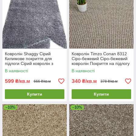
Ковролін Shaggy Сірий
Ковролін Timzo Conan 8312
Килимове покриття для
Сіро-бежевий Сіро-бежевий
підлоги Сірий ковролін з
ковролін Покриття на підлогу
високим ворсом
ковролін
В наявності
В наявності
599
340
₴/кв.м
₴/кв.м
666 ₴/кв.м
378 ₴/кв.м
Купити
Купити
–10%
–10%