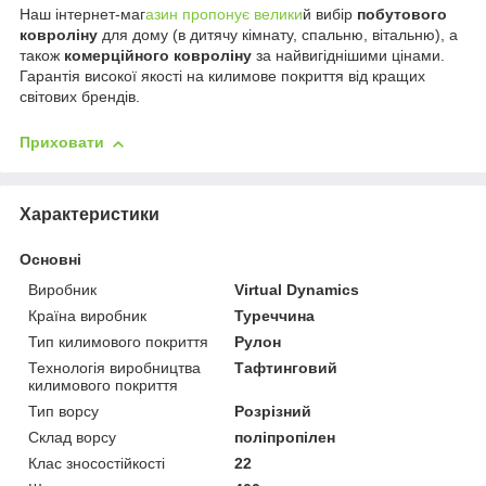
Наш інтернет-маг
азин пропонує велики
й вибір
побутового
ковроліну
для дому (в дитячу кімнату, спальню, вітальню), а
також
комерційного ковроліну
за найвигіднішими цінами.
Гарантія високої якості на килимове покриття від кращих
світових брендів.
Приховати
Характеристики
Основні
Виробник
Virtual Dynamics
Країна виробник
Туреччина
Тип килимового покриття
Рулон
Технологія виробництва
Тафтинговий
килимового покриття
Тип ворсу
Розрізний
Склад ворсу
поліпропілен
Клас зносостійкості
22