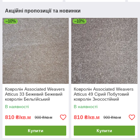
Акційні пропозиції та новинки
–10%
–10%
Ковролін Associated Weavers
Ковролін Associated Weavers
Atticus 33 Бежевий Бежевий
Atticus 49 Сірий Побутовий
ковролін Бельгійський
ковролін Зносостійкий
ковролін
ковролін
В наявності
В наявності
810
810
₴/кв.м
₴/кв.м
900 ₴/кв.м
900 ₴/кв.м
Купити
Купити