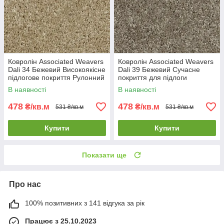
Ковролін Associated Weavers
Ковролін Associated Weavers
Dali 34 Бежевий Високоякісне
Dali 39 Бежевий Сучасне
підлогове покриття Рулонний
покриття для підлоги
ковролін
Тафтинговий ковролін
В наявності
В наявності
478
478
₴/кв.м
₴/кв.м
531 ₴/кв.м
531 ₴/кв.м
Купити
Купити
Показати ще
Про нас
100% позитивних з 141 відгука за рік
Працює з 25.10.2023