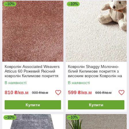
–10%
–10%
Ковролін Associated Weavers
Ковролін Shaggy Молочно-
Atticus 60 Рожевий Якісний
білий Килимове покриття з
ковролін Килимове покриття
високим ворсом Ковролін на
у вітальню
відріз
В наявності
В наявності
810
599
₴/кв.м
₴/кв.м
900 ₴/кв.м
666 ₴/кв.м
Купити
Купити
–10%
–10%