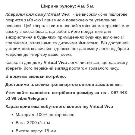
Ширина рулону: 4 м, 5 м.
Ковролін для дому
Virtual Viva
- це високоякісне підлогове
покриття з м'якою і приємною поверхнею та утепленою
основою Цей ковролін виготовлений з якісних матеріалів і має
високу зносостійкість, що робить його придатним для
використання в будь-яких приміщеннях будинку, включно зі
спальнями, вітальнями та дитячими кімнатами. Він доступний
у стриманих класичних відтінках, що дає змогу легко підібрати
ковролін до інтер'єру вашої оселі.
Ковролін для дому
Virtual Viva
легко чиститься, що дає змогу
зберегти його первісний вигляд протягом тривалого часу.
Відріжемо скільки потрібно.
Доставимо власним транспортом оптове замовлення.
Уточнюйте наявність потрібного розміру за тел. 097 448
53 98 viber/telegram
Характеристика побутового ковроліну Virtual Viva
Матеріал: 100% поліпропілен
Вага: 3200 г/кв. м
Висота ворсу: 18 мм