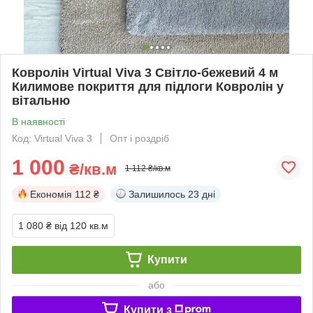
Ковролін Virtual Viva 3 Світло-бежевий 4 м
Килимове покриття для підлоги Ковролін у
вітальню
В наявності
Код: Virtual Viva 3
Опт і роздріб
1 000
₴/кв.м
1 112 ₴/кв.м
Економія
112 ₴
Залишилось
23 дні
1 080 ₴
від 120 кв.м
Купити
або
Купити з