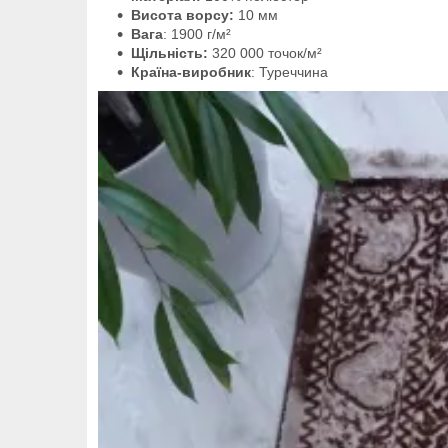
Висота ворсу:
10 мм
Вага
: 1900 г/м²
Щільність:
320 000 точок/м²
Країна-виробник
: Туреччина