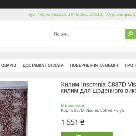
вул.Тернопільська, 19 (Індекс 29018), Хмельницький
ТОВАРІВ
ДОСТАВКА І ОПЛАТА
ПОВЕРНЕННЯ ТА ОБМІН
ПРО 
Килим Insomnia C837D Vis
килим для щоденного вик
В наявності
Код:
C837D Visone/Coffee Polye
1 551 ₴