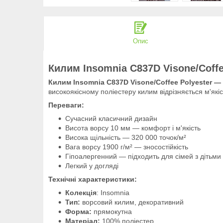
Опис
Килим Insomnia C837D Visone/Coff
Килим Insomnia C837D Visone/Coffee Polyester —
високоякісному поліестеру килим відрізняється м'які
Переваги:
Сучасний класичний дизайн
Висота ворсу 10 мм — комфорт і м'якість
Висока щільність — 320 000 точок/м²
Вага ворсу 1900 г/м² — зносостійкість
Гіпоалергенний — підходить для сімей з дітьми
Легкий у догляді
Технічні характеристики:
Колекція
: Insomnia
Тип:
ворсовий килим, декоративний
Форма:
прямокутна
Матеріал:
100% поліестер